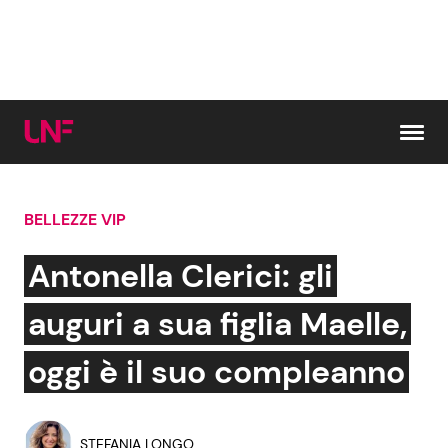
Vai al contenuto
BELLEZZE VIP
Cerca:
Antonella Clerici: gli
News e Cronaca
Gossip e TV
auguri a sua figlia Maelle,
Attualità Italiana
Bellezze VIP
oggi è il suo compleanno
Dal Mondo
Coppie VIP
STEFANIA LONGO