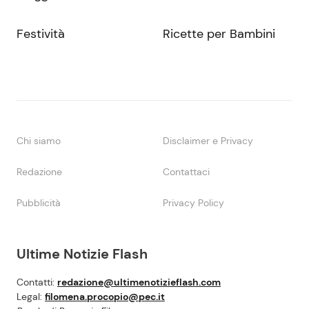
Festività
Ricette per Bambini
Chi siamo
Disclaimer e Privacy
Redazione
Contattaci
Pubblicità
Privacy Policy
Ultime Notizie Flash
Contatti:
redazione@ultimenotizieflash.com
Legal:
filomena.procopio@pec.it