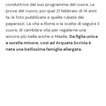
conduttrice dal suo programma del cuore, La
prova del cuoco, poi quel 21 febbraio di 14 anni
Seguici
fa, le foto pubblicate e quelle rubate dai
paparazzi. La vita a Roma e la scelta di seguire il
cuore, di cambiare vita per regalarne una
ancora più bella anche a Maelle.
Da figlia unica
a sorella minore, così ad Arquata Scrivia è
Info
nata una bellissima famiglia allargata.
Chi siamo
Disclaimer e Privacy
Redazione
Contattaci
Pubblicità
Privacy Policy