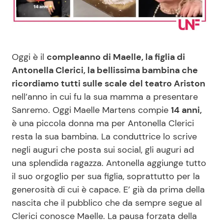
Benessere
Cucina e Ricette
Casa
Consigli di Cucina
Oggi è il
compleanno di Maelle, la figlia di
Moda e Style
Dolci
Antonella Clerici, la bellissima bambina che
ricordiamo tutti sulle scale del teatro Ariston
nell’anno in cui fu la sua mamma a presentare
Mondo Mamma
Le Ricette in TV
Sanremo. Oggi Maelle Martens compie
14 anni,
è una piccola donna ma per Antonella Clerici
News benessere
Primi Piatti
resta la sua bambina. La conduttrice lo scrive
negli auguri che posta sui social, gli auguri ad
Salute
Ricette Facili e Veloci
una splendida ragazza. Antonella aggiunge tutto
il suo orgoglio per sua figlia, soprattutto per la
Viaggi e Turismo
Ricette Feste
generosità di cui è capace. E’ già da prima della
nascita che il pubblico che da sempre segue al
Festività
Ricette per Bambini
Clerici conosce Maelle. La pausa forzata della