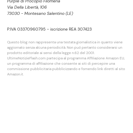
Purple di Procopio Filomena
Via Della Libertà, 106
73030 - Montesano Salentino (LE)
P.IVA 03370960795 - iscrizione REA 307423
Questo blog non rappresenta una testata giornalistica in quanto viene
aggiornato senza alcuna periodicità. Non puó pertanto considerarsi un
prodotto editoriale ai sensi della legge n.62 del 2001.
UltimeNotizieFlash.com partecipa al programma Affiliazione Amazon EU,
un programma di affiliazione che consente ai siti di percepire una
commissione pubblicitaria pubblicizzando e fornendo link diretti al sito
Amazon.it.