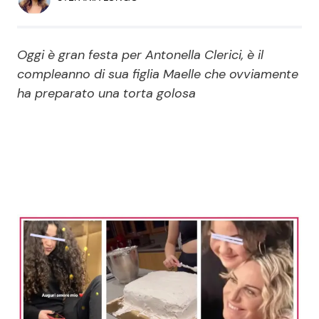
Economia
Fiction e Serie TV
Persone Scomparse
Programmi TV
Oggi è gran festa per Antonella Clerici, è il
compleanno di sua figlia Maelle che ovviamente
Politica
ha preparato una torta golosa
Reality e Talent
Soap Opera
ShowBiz
Social News
News Cinema
News dal mondo
News Musica
News Spettacolo