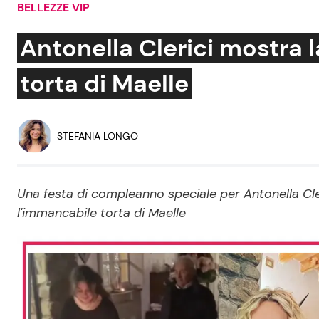
BELLEZZE VIP
Soap Opera
Antonella Clerici mostra 
torta di Maelle
Social News
Benessere
News dal mondo
Casa
STEFANIA LONGO
Moda e Style
Mondo Mamma
Una festa di compleanno speciale per Antonella Cle
l'immancabile torta di Maelle
News benessere
Salute
Viaggi e Turismo
Festività