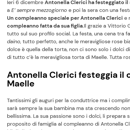
Ieri 6 dicembre
Antonella Clerici ha festeggiato i
a
E’ sempre mezzogiorno
e poi la sera con una fes
Un compleanno speciale per Antonella Clerici
e 
compleanno fatta da sua figlia
.Il grazie a Vittorio
tutto sul suo profilo social. La festa, una cena tra f
daino,
tutto perfetto, anche le meravigliose rose bia
dolce è quella della torta, non ci sono solo i dolci
di tutto c’è la meravigliosa torta di Maelle. Tutta ro
Antonella Clerici festeggia il
Maelle
Tantissimi gli auguri per la conduttrice ma i complim
sarà sempre la sua bambina ma sta crescendo non è
bellissima. La sua passione sono i dolci, li prepara 
proposito di famiglia al compleanno di Antonella Cl