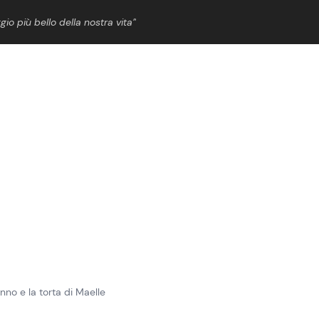
gio più bello della nostra vita”
ShowBiz
News Cinema
News Musica
News Spettacolo
nno e la torta di Maelle