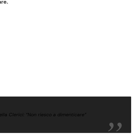
are.
nella Clerici: “Non riesco a dimenticare”