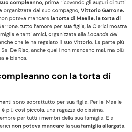
l suo compleanno,
prima ricevendo gli auguri di tutti
ta organizzata dal suo compagno,
Vittorio Garrone.
non poteva mancare
la torta di Maelle, la torta di
 Garrone, tutto l’amore per sua figlia, la Clerici mostra
amiglia e tanti amici, organizzata alla
Locanda del
nche che le ha regalato il suo Vittorio. La parte più
 di Sal De Riso, anche quelli non mancano mai, ma più
sa e bianca.
 compleanno con la torta di
enti sono soprattutto per sua figlia. Per lei Maelle
 più così piccola, una ragazza dolcissima,
sempre per tutti i membri della sua famiglia. E a
erici
non poteva mancare la sua famiglia allargata,