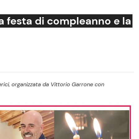
la festa di compleanno e la
Cucina e Ricette
Consigli di Cucina
Dolci
Le Ricette in TV
rici, organizzata da Vittorio Garrone con
Primi Piatti
Ricette Facili e Veloci
Ricette Feste
Ricette per Bambini