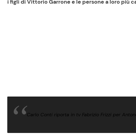
i figli di Vittorio Garrone e le persone a loro più c
Carlo Conti riporta in tv Fabrizio Frizzi per Anto