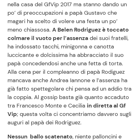
nella casa del GfVip 2017 ma stanno dando un
po’ di preoccupazioni a papà Gustavo che
magari ha scelto di volere una festa un po’
Seguici
meno chiassosa.
A Belen Rodriguez è toccato
colmare il vuoto per l’assenza
dei suoi fratelli,
ha indossato tacchi, minigonna e canotta
luccicante e dolcissima ha abbracciato il suo
Info
papà concedendosi anche una fetta di torta.
Chi siamo
Alla cena per il compleanno di papà Rodiguez
mancava anche Andrea Iannone e l’assenza ha
Disclaimer e Privacy
già fatto spettegolare chi pensa ad un addio tra
Redazione
la coppia. Al gossip basta già quanto accaduto
Contattaci
tra Francesco Monte e Cecilia
in diretta al Gf
Vip
; questa volta ci concentriamo davvero sugli
Pubblicità
auguri al papà dei Rodriguez.
Privacy Policy
Nessun ballo scatenato
, niente palloncini e