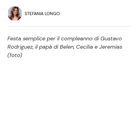
Economia
Fiction e Serie TV
STEFANIA LONGO
Persone Scomparse
Programmi TV
Festa semplice per il compleanno di Gustavo
Politica
Reality e Talent
Rodriguez, il papà di Belen, Cecilia e Jeremias
(foto)
Soap Opera
ShowBiz
Social News
News Cinema
News dal mondo
News Musica
News Spettacolo