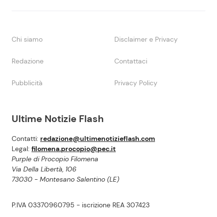
Chi siamo
Disclaimer e Privacy
Redazione
Contattaci
Pubblicità
Privacy Policy
Ultime Notizie Flash
Contatti:
redazione@ultimenotizieflash.com
Legal:
filomena.procopio@pec.it
Purple di Procopio Filomena
Via Della Libertà, 106
73030 - Montesano Salentino (LE)
P.IVA 03370960795 - iscrizione REA 307423