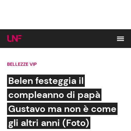
Vai al contenuto
BELLEZZE VIP
Cerca:
Belen festeggia il
News e Cronaca
Gossip e TV
compleanno di papà
Attualità Italiana
Bellezze VIP
Gustavo ma non è come
Dal Mondo
Coppie VIP
gli altri anni (Foto)