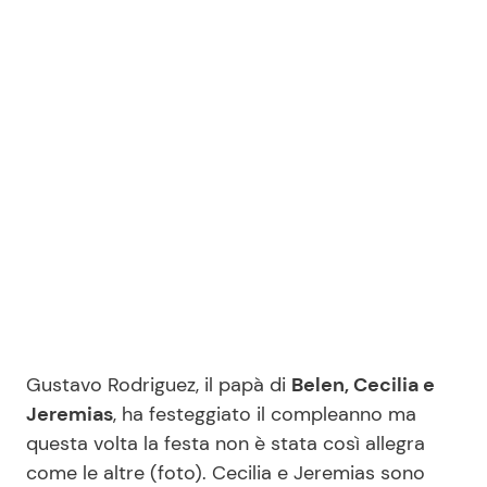
Benessere
Cucina e Ricette
Casa
Consigli di Cucina
Moda e Style
Dolci
Mondo Mamma
Le Ricette in TV
News benessere
Primi Piatti
Salute
Ricette Facili e Veloci
Gustavo Rodriguez, il papà di
Belen, Cecilia e
Viaggi e Turismo
Ricette Feste
Jeremias
, ha festeggiato il compleanno ma
questa volta la festa non è stata così allegra
Festività
Ricette per Bambini
come le altre (foto). Cecilia e Jeremias sono