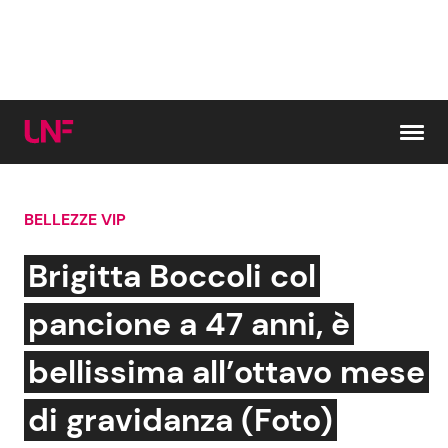
Vai al contenuto
BELLEZZE VIP
Cerca:
Brigitta Boccoli col
News e Cronaca
Gossip e TV
pancione a 47 anni, è
Attualità Italiana
Bellezze VIP
bellissima all’ottavo mese
Dal Mondo
Coppie VIP
di gravidanza (Foto)