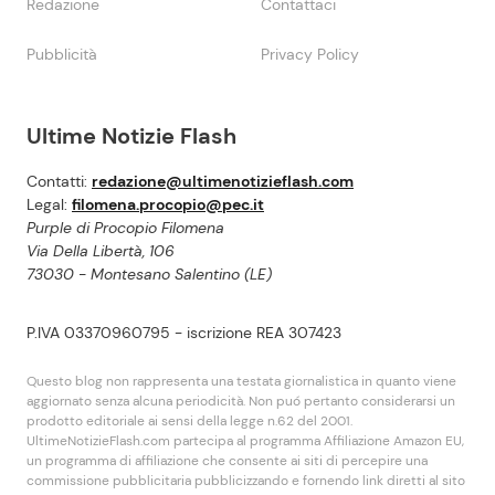
Redazione
Contattaci
Pubblicità
Privacy Policy
Ultime Notizie Flash
Contatti:
redazione@ultimenotizieflash.com
Legal:
filomena.procopio@pec.it
Purple di Procopio Filomena
Via Della Libertà, 106
73030 - Montesano Salentino (LE)
P.IVA 03370960795 - iscrizione REA 307423
Questo blog non rappresenta una testata giornalistica in quanto viene
aggiornato senza alcuna periodicità. Non puó pertanto considerarsi un
prodotto editoriale ai sensi della legge n.62 del 2001.
UltimeNotizieFlash.com partecipa al programma Affiliazione Amazon EU,
un programma di affiliazione che consente ai siti di percepire una
commissione pubblicitaria pubblicizzando e fornendo link diretti al sito