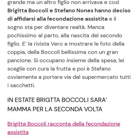
grande ma un altro figlio non arrivava e così
Brigitta Boccoli e Stefano Nones hanno deciso
di affidarsi alla fecondazione assistita
e il
Seguici
sogno sta per diventare realtà. Manca
pochissimo al parto, alla nascita del secondo
figlio. E’ la rivista Vero a mostrare le foto della
coppia, della Boccoli bellissima con un gran
Info
pancione. Si occupano insieme della spesa, lei
sceglie con cura la frutta e poi è Stefano
Chi siamo
ovviamente a portare via dal supermercato tutti
Disclaimer e Privacy
i sacchetti.
Redazione
IN ESTATE BRIGTTA BOCCOLI SARA’
Contattaci
MAMMA PER LA SECONDA VOLTA
Pubblicità
Brigitta Boccoli racconta della fecondazione
Privacy Policy
assistita