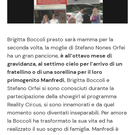
Benessere
Cucina e Ricette
Casa
Consigli di Cucina
Brigitta Boccoli presto sarà mamma per la
Moda e Style
Dolci
seconda volta, la moglie di Stefano Nones Orfei
ha un gran pancione,
è all’ottavo mese di
Mondo Mamma
Le Ricette in TV
gravidanza, al settimo cielo per l’arrivo di un
fratellino o di una sorellina per il loro
News benessere
Primi Piatti
primogenito Manfredi.
Brigitta Boccoli e
Stefano Orfei si sono conosciuti durante la
Salute
Ricette Facili e Veloci
partecipazione della showgirl al programma
Reality Circus, si sono innamorati e da quel
Viaggi e Turismo
Ricette Feste
momento sono diventati inseparabili. Per amore
la Boccoli ha trasformato la sua vita ed ha
Festività
Ricette per Bambini
realizzato il suo sogno di famiglia. Manfredi è