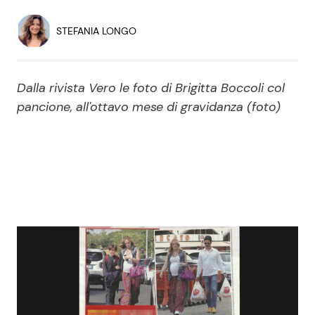
Economia
Fiction e Serie TV
STEFANIA LONGO
Persone Scomparse
Programmi TV
Dalla rivista Vero le foto di Brigitta Boccoli col
Politica
Reality e Talent
pancione, all'ottavo mese di gravidanza (foto)
Soap Opera
ShowBiz
Social News
News Cinema
News dal mondo
News Musica
News Spettacolo