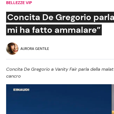
BELLEZZE VIP
Soap Opera
Concita De Gregorio parla
mi ha fatto ammalare”
Social News
Benessere
News dal mondo
Casa
AURORA GENTILE
Moda e Style
Mondo Mamma
Concita De Gregorio a Vanity Fair parla della malat
cancro
News benessere
Salute
Viaggi e Turismo
Festività