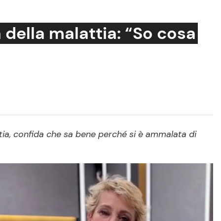
 della malattia: “So cosa
Cucina e Ricette
Consigli di Cucina
Dolci
Le Ricette in TV
tia, confida che sa bene perché si è ammalata di
Primi Piatti
Ricette Facili e Veloci
Ricette Feste
Ricette per Bambini