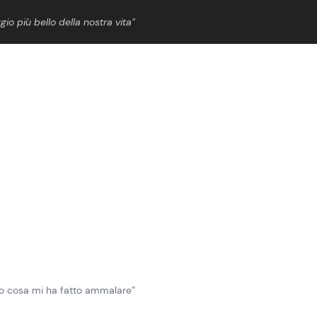
gio più bello della nostra vita”
ShowBiz
News Cinema
News Musica
News Spettacolo
“So cosa mi ha fatto ammalare”