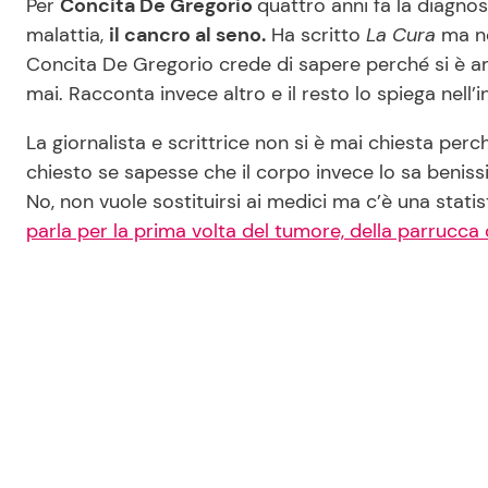
Per
Concita De Gregorio
quattro anni fa la diagno
malattia,
il cancro al seno.
Ha scritto
La Cura
ma ne
Concita De Gregorio crede di sapere perché si è 
mai. Racconta invece altro e il resto lo spiega nell’i
La giornalista e scrittrice non si è mai chiesta pe
chiesto se sapesse che il corpo invece lo sa benis
No, non vuole sostituirsi ai medici ma c’è una stati
parla per la prima volta del tumore, della parrucca