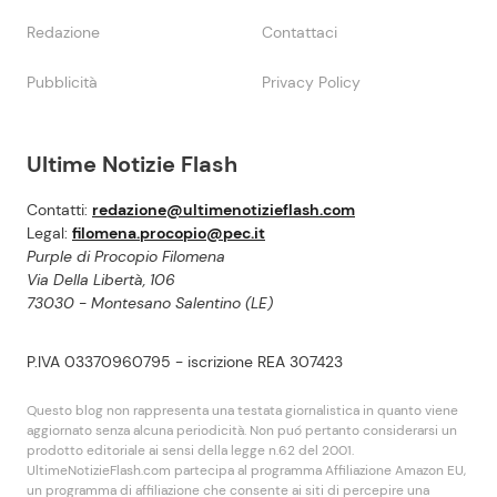
Redazione
Contattaci
Pubblicità
Privacy Policy
Ultime Notizie Flash
Contatti:
redazione@ultimenotizieflash.com
Legal:
filomena.procopio@pec.it
Purple di Procopio Filomena
Via Della Libertà, 106
73030 - Montesano Salentino (LE)
P.IVA 03370960795 - iscrizione REA 307423
Questo blog non rappresenta una testata giornalistica in quanto viene
aggiornato senza alcuna periodicità. Non puó pertanto considerarsi un
prodotto editoriale ai sensi della legge n.62 del 2001.
UltimeNotizieFlash.com partecipa al programma Affiliazione Amazon EU,
un programma di affiliazione che consente ai siti di percepire una