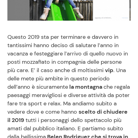
Benessere
Cucina e Ricette
Casa
Consigli di Cucina
Questo 2019 sta per terminare e davvero in
Moda e Style
Dolci
tantissimi hanno deciso di salutare l’anno in
vacanza e festeggiare l’arrivo di quello nuovo in
Mondo Mamma
Le Ricette in TV
posti mozzafiato in compagnia delle persone
più care. E’ il caso anche di moltissimi
vip
. Una
delle mete più ambite in questo periodo
News benessere
Primi Piatti
dell’anno è sicuramente
la montagna
che regala
paesaggi meravigliosi e diverse attività da poter
Salute
Ricette Facili e Veloci
fare tra sport e relax. Ma andiamo subito a
vedere dove e come hanno
scelto di chiudere
Viaggi e Turismo
Ricette Feste
il 2019
tutti i personaggi dello spettacolo più
amati dal pubblico italiano. E partiamo subito
Festività
Ricette per Bambini
dalla bellissima
Belen Rodriguez che si trova in