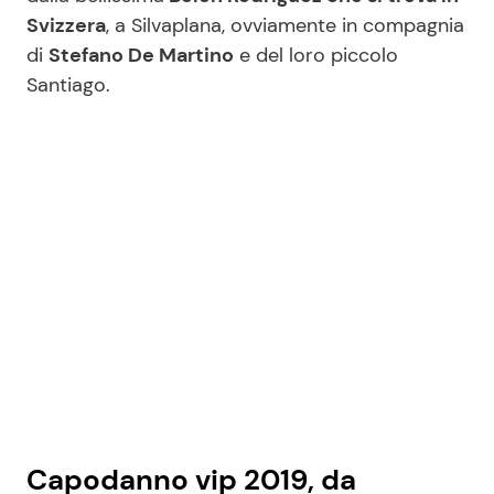
Svizzera
, a Silvaplana, ovviamente in compagnia
di
Stefano De Martino
e del loro piccolo
Seguici
Santiago.
Info
Chi siamo
Disclaimer e Privacy
Redazione
Contattaci
Pubblicità
Privacy Policy
Capodanno vip 2019, da