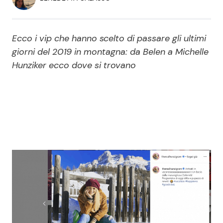
Economia
Fiction e Serie TV
Persone Scomparse
Programmi TV
Ecco i vip che hanno scelto di passare gli ultimi
giorni del 2019 in montagna: da Belen a Michelle
Politica
Hunziker ecco dove si trovano
Reality e Talent
Soap Opera
ShowBiz
Social News
News Cinema
News dal mondo
News Musica
News Spettacolo