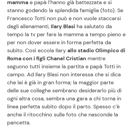
mamma
e papà l’hanno già battezzata e si
stanno godendo la splendida famiglia (foto). Se
Benessere
Cucina e Ricette
Francesco Totti non può e non vuole staccarsi
Casa
Consigli di Cucina
dagli allenamenti,
Ilary Blasi
ha salutato da
tempo la tv per fare la mamma a tempo pieno e
Moda e Style
Dolci
per non dover essere in forma perfetta da
subito. Così eccola Ilary
allo stadio Olimpico di
Roma con i figli Chanel Cristian
mentre
Mondo Mamma
Le Ricette in TV
seguono tutti insieme la partita e papà Totti in
campo. Ad Ilary Blasi non interessa che si dica
News benessere
Primi Piatti
che lei è già in gran forma; la maggior parte
delle sue colleghe sembrano desiderarlo più di
Salute
Ricette Facili e Veloci
ogni altra cosa, sembra una gara a chi torna in
linea perfetta subito dopo il parto. Spesso c’è
Viaggi e Turismo
Ricette Feste
anche il ritocchino sulle foto che nasconde la
pancetta.
Festività
Ricette per Bambini