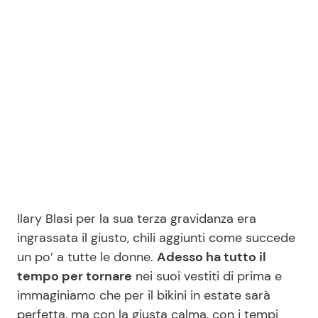
Seguici
Info
Chi siamo
Disclaimer e Privacy
Redazione
Ilary Blasi per la sua terza gravidanza era
Contattaci
ingrassata il giusto, chili aggiunti come succede
un po’ a tutte le donne.
Adesso ha tutto il
Pubblicità
tempo per tornare
nei suoi vestiti di prima e
Privacy Policy
immaginiamo che per il bikini in estate sarà
perfetta, ma con la giusta calma, con i tempi