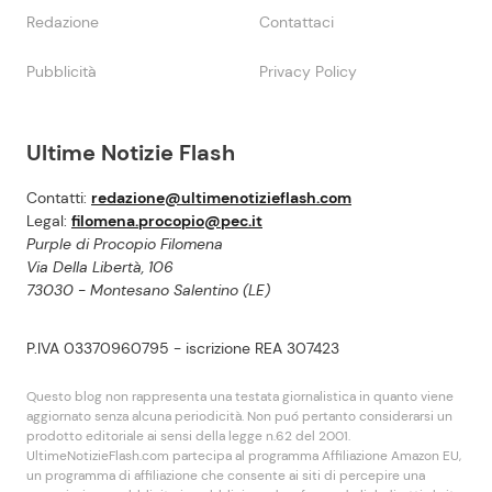
Redazione
Contattaci
Pubblicità
Privacy Policy
Ultime Notizie Flash
Contatti:
redazione@ultimenotizieflash.com
Legal:
filomena.procopio@pec.it
Purple di Procopio Filomena
Via Della Libertà, 106
73030 - Montesano Salentino (LE)
P.IVA 03370960795 - iscrizione REA 307423
Questo blog non rappresenta una testata giornalistica in quanto viene
aggiornato senza alcuna periodicità. Non puó pertanto considerarsi un
prodotto editoriale ai sensi della legge n.62 del 2001.
UltimeNotizieFlash.com partecipa al programma Affiliazione Amazon EU,
un programma di affiliazione che consente ai siti di percepire una