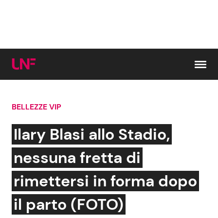
Vai al contenuto
BELLEZZE VIP
Cerca:
Ilary Blasi allo Stadio,
News e Cronaca
Gossip e TV
nessuna fretta di
Attualità Italiana
Bellezze VIP
rimettersi in forma dopo
Dal Mondo
Coppie VIP
il parto (FOTO)