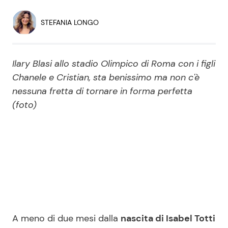
Economia
Fiction e Serie TV
STEFANIA LONGO
Persone Scomparse
Programmi TV
Ilary Blasi allo stadio Olimpico di Roma con i figli
Politica
Reality e Talent
Chanele e Cristian, sta benissimo ma non c'è
nessuna fretta di tornare in forma perfetta
Soap Opera
(foto)
ShowBiz
Social News
News Cinema
News dal mondo
News Musica
News Spettacolo
A meno di due mesi dalla
nascita di Isabel Totti