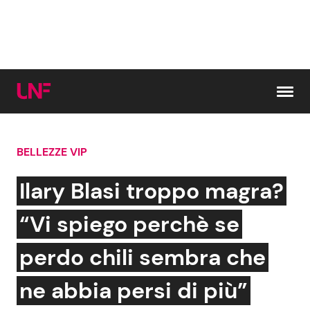
Vai al contenuto
BELLEZZE VIP
Cerca:
Ilary Blasi troppo magra?
News e Cronaca
Gossip e TV
“Vi spiego perchè se
Attualità Italiana
Bellezze VIP
perdo chili sembra che
Dal Mondo
Coppie VIP
ne abbia persi di più”