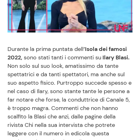
Benessere
Cucina e Ricette
Casa
Consigli di Cucina
Moda e Style
Dolci
Durante la prima puntata dell
‘Isola dei famosi
2022,
sono stati tanti i commenti su
Ilary Blasi.
Mondo Mamma
Le Ricette in TV
Non solo sul suo look, amatissimo da tante
spettatrici e da tanti spettatori, ma anche sul
News benessere
Primi Piatti
suo aspetto fisico. Purtroppo succede spesso e
nel caso di Ilary, sono stante tante le persone a
Salute
Ricette Facili e Veloci
far notare che forse, la conduttrice di Canale 5,
è troppo magra. Commenti che non hanno
Viaggi e Turismo
Ricette Feste
scalfito la Blasi che anzi, dalle pagine della
rivista Chi nella sua intervista che potrete
Festività
Ricette per Bambini
leggere con il numero in edicola questa