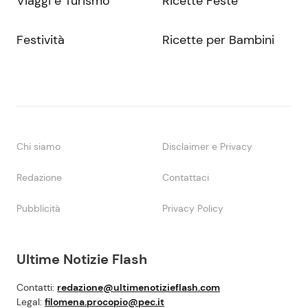
Viaggi e Turismo
Ricette Feste
Festività
Ricette per Bambini
Chi siamo
Disclaimer e Privacy
Redazione
Contattaci
Pubblicità
Privacy Policy
Ultime Notizie Flash
Contatti:
redazione@ultimenotizieflash.com
Legal:
filomena.procopio@pec.it