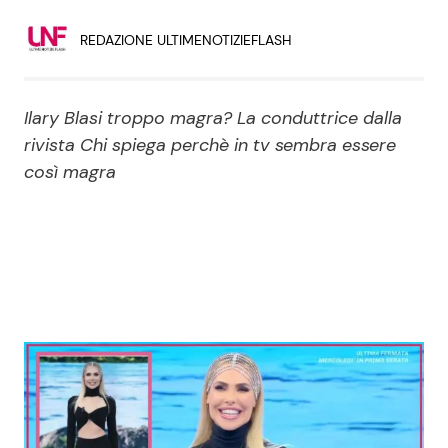
Economia
Fiction e Serie TV
REDAZIONE ULTIMENOTIZIEFLASH
Persone Scomparse
Programmi TV
Ilary Blasi troppo magra? La conduttrice dalla
Politica
Reality e Talent
rivista Chi spiega perchè in tv sembra essere
così magra
Soap Opera
ShowBiz
Social News
News Cinema
News dal mondo
News Musica
News Spettacolo