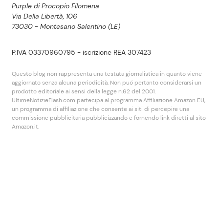
Purple di Procopio Filomena
Via Della Libertà, 106
73030 - Montesano Salentino (LE)
P.IVA 03370960795 - iscrizione REA 307423
Questo blog non rappresenta una testata giornalistica in quanto viene
aggiornato senza alcuna periodicità. Non puó pertanto considerarsi un
prodotto editoriale ai sensi della legge n.62 del 2001.
UltimeNotizieFlash.com partecipa al programma Affiliazione Amazon EU,
un programma di affiliazione che consente ai siti di percepire una
commissione pubblicitaria pubblicizzando e fornendo link diretti al sito
Amazon.it.