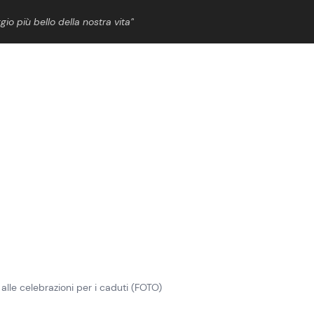
gio più bello della nostra vita”
ShowBiz
News Cinema
News Musica
News Spettacolo
lle celebrazioni per i caduti (FOTO)