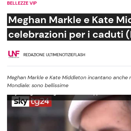
BELLEZZE VIP
Soap Opera
Meghan Markle e Kate Mid
celebrazioni per i caduti
Social News
Benessere
REDAZIONE ULTIMENOTIZIEFLASH
News dal mondo
Casa
Moda e Style
Mondo Mamma
Meghan Markle e Kate Middleton incantano anche nel
Mondiale: sono bellissime
News benessere
Salute
Viaggi e Turismo
Festività