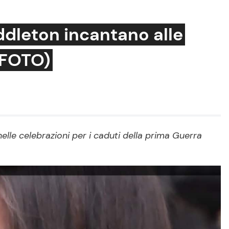
dleton incantano alle
 (FOTO)
Cucina e Ricette
Consigli di Cucina
Dolci
Le Ricette in TV
le celebrazioni per i caduti della prima Guerra
Primi Piatti
Ricette Facili e Veloci
Ricette Feste
Ricette per Bambini