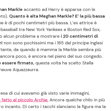
an Markle
accanto ad Harry è apparsa con le
oto).
Quanto è alta Meghan Markle? E’ la più bassa
e è di pochi centimetri più bassa. L’ex attrice è
di baseball tra New York Yankees e Boston Red Sox,
to alcun problema a mostrare
i 20 centimetri di
ri
non sono pochissimi ma i 185 del principe inglesi
portante, da quando è mamma la Markle sembra più
e ancora poco, è ancora nel pieno del suo congedo.
 essere firmato,
questa volta ha scelto Stella
eneuve Aquazzaurra.
esa di cui avevamo già visto varie immagini,
 fatto al piccolo Archie.
Ancora qualche chilo in più
 incanto. Di certo i tacchi slanciano la figura ma la