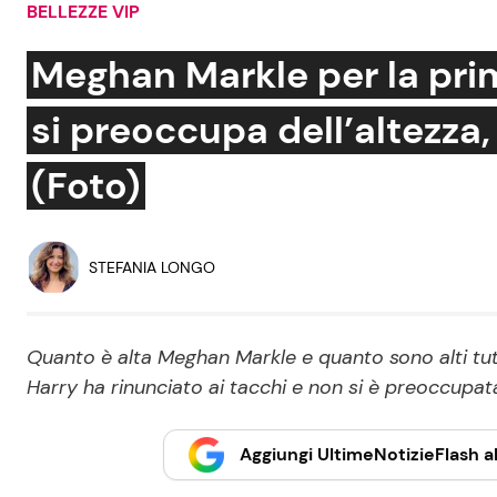
BELLEZZE VIP
Soap Opera
Meghan Markle per la pri
si preoccupa dell’altezza, 
Social News
Benessere
(Foto)
News dal mondo
Casa
Moda e Style
STEFANIA LONGO
Mondo Mamma
News benessere
Quanto è alta Meghan Markle e quanto sono alti tutti g
Salute
Harry ha rinunciato ai tacchi e non si è preoccupata
Viaggi e Turismo
Aggiungi UltimeNotizieFlash al
Festività