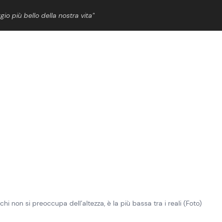
gio più bello della nostra vita”
ShowBiz
News Cinema
News Musica
News Spettacolo
 non si preoccupa dell’altezza, è la più bassa tra i reali (Foto)