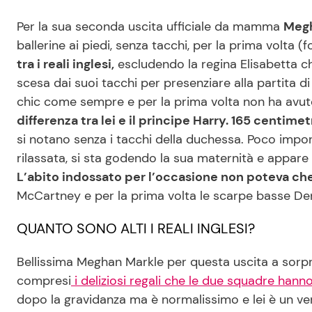
Per la sua seconda uscita ufficiale da mamma
Megh
ballerine ai piedi, senza tacchi, per la prima volta (f
tra i reali inglesi,
escludendo la regina Elisabetta ch
scesa dai suoi tacchi per presenziare alla partita 
chic come sempre e per la prima volta non ha avu
differenza tra lei e il principe Harry. 165 centimet
si notano senza i tacchi della duchessa. Poco im
rilassata, si sta godendo la sua maternità e appar
L’abito indossato per l’occasione non poteva che
McCartney e per la prima volta le scarpe basse D
QUANTO SONO ALTI I REALI INGLESI?
Bellissima Meghan Markle per questa uscita a sorpr
compresi
i deliziosi regali che le due squadre hanno
dopo la gravidanza ma è normalissimo e lei è un vero