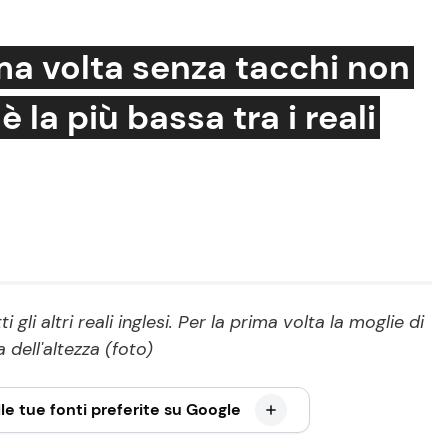
ma volta senza tacchi non
è la più bassa tra i reali
Cucina e Ricette
Consigli di Cucina
Dolci
Le Ricette in TV
Primi Piatti
li altri reali inglesi. Per la prima volta la moglie di
Ricette Facili e Veloci
 dell'altezza (foto)
Ricette Feste
le tue fonti preferite su Google
Ricette per Bambini