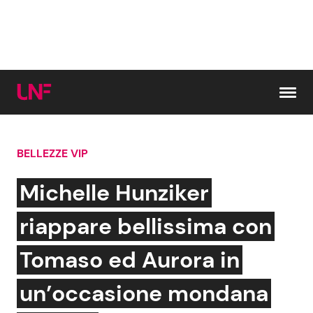
Vai al contenuto
BELLEZZE VIP
Cerca:
Michelle Hunziker
News e Cronaca
Gossip e TV
riappare bellissima con
Attualità Italiana
Bellezze VIP
Tomaso ed Aurora in
Dal Mondo
Coppie VIP
un’occasione mondana