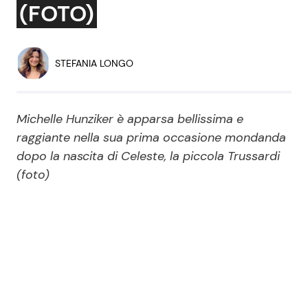
(FOTO)
Economia
Fiction e Serie TV
Persone Scomparse
Programmi TV
STEFANIA LONGO
Politica
Reality e Talent
Michelle Hunziker è apparsa bellissima e
Soap Opera
raggiante nella sua prima occasione mondanda
dopo la nascita di Celeste, la piccola Trussardi
(foto)
ShowBiz
Social News
News Cinema
News dal mondo
News Musica
News Spettacolo