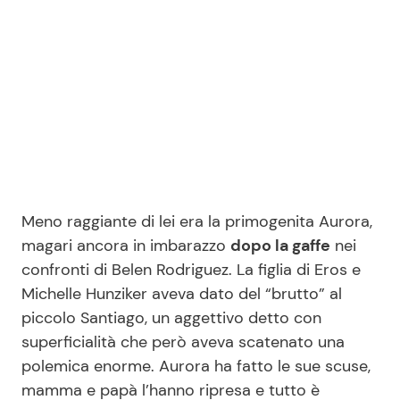
Seguici
Info
Chi siamo
Meno raggiante di lei era la primogenita Aurora,
Disclaimer e Privacy
magari ancora in imbarazzo
dopo la gaffe
nei
Redazione
confronti di Belen Rodriguez. La figlia di Eros e
Michelle Hunziker aveva dato del “brutto” al
Contattaci
piccolo Santiago, un aggettivo detto con
Pubblicità
superficialità che però aveva scatenato una
Privacy Policy
polemica enorme. Aurora ha fatto le sue scuse,
mamma e papà l’hanno ripresa e tutto è