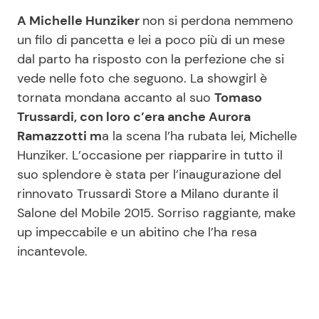
A Michelle Hunziker
non si perdona nemmeno
Benessere
Cucina e Ricette
un filo di pancetta e lei a poco più di un mese
dal parto ha risposto con la perfezione che si
Casa
Consigli di Cucina
vede nelle foto che seguono. La showgirl è
tornata mondana accanto al suo
Tomaso
Moda e Style
Dolci
Trussardi, con loro c’era anche Aurora
Ramazzotti m
a la scena l’ha rubata lei, Michelle
Mondo Mamma
Le Ricette in TV
Hunziker. L’occasione per riapparire in tutto il
suo splendore è stata per l’inaugurazione del
News benessere
Primi Piatti
rinnovato Trussardi Store a Milano durante il
Salone del Mobile 2015. Sorriso raggiante, make
Salute
Ricette Facili e Veloci
up impeccabile e un abitino che l’ha resa
incantevole.
Viaggi e Turismo
Ricette Feste
Festività
Ricette per Bambini