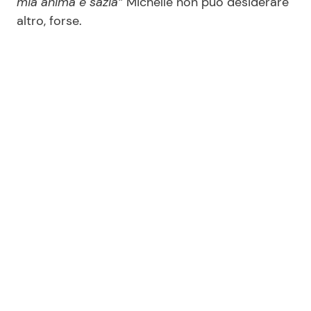
mia anima è sazia”
Michelle non può desiderare
altro, forse.