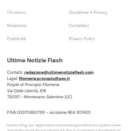
Chi siamo
Disclaimer e Privacy
Redazione
Contattaci
Pubblicità
Privacy Policy
Ultime Notizie Flash
Contatti:
redazione@ultimenotizieflash.com
Legal:
filomena.procopio@pec.it
Purple di Procopio Filomena
Via Della Libertà, 106
73030 - Montesano Salentino (LE)
P.IVA 03370960795 - iscrizione REA 307423
Questo blog non rappresenta una testata giornalistica in quanto viene
aggiornato senza alcuna periodicità. Non puó pertanto considerarsi un