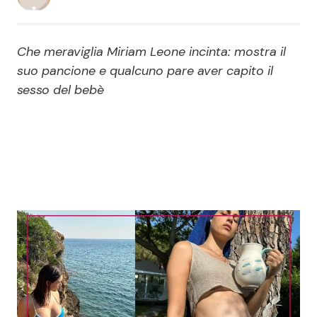
Economia
Fiction e Serie TV
Che meraviglia Miriam Leone incinta: mostra il
Persone Scomparse
Programmi TV
suo pancione e qualcuno pare aver capito il
sesso del bebè
Politica
Reality e Talent
Soap Opera
ShowBiz
Social News
News Cinema
News dal mondo
News Musica
News Spettacolo