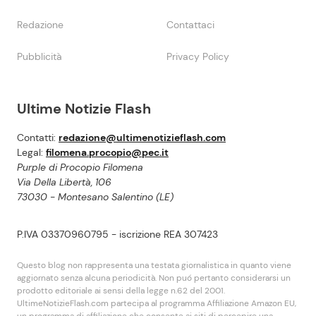
Redazione
Contattaci
Pubblicità
Privacy Policy
Ultime Notizie Flash
Contatti:
redazione@ultimenotizieflash.com
Legal:
filomena.procopio@pec.it
Purple di Procopio Filomena
Via Della Libertà, 106
73030 - Montesano Salentino (LE)
P.IVA 03370960795 - iscrizione REA 307423
Questo blog non rappresenta una testata giornalistica in quanto viene
aggiornato senza alcuna periodicità. Non puó pertanto considerarsi un
prodotto editoriale ai sensi della legge n.62 del 2001.
UltimeNotizieFlash.com partecipa al programma Affiliazione Amazon EU,