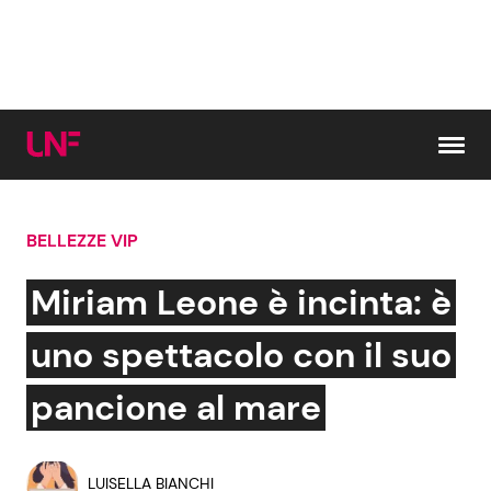
Vai al contenuto
BELLEZZE VIP
Cerca:
Miriam Leone è incinta: è
News e Cronaca
Gossip e TV
uno spettacolo con il suo
Attualità Italiana
Bellezze VIP
pancione al mare
Dal Mondo
Coppie VIP
LUISELLA BIANCHI