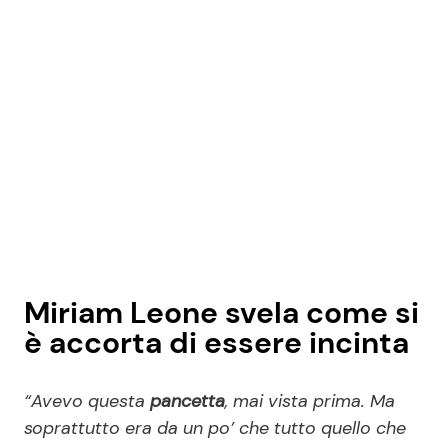
Seguici
Info
Chi siamo
Disclaimer e Privacy
Redazione
Miriam Leone svela come si
Contattaci
è accorta di essere incinta
Pubblicità
“Avevo questa
pancetta
, mai vista prima. Ma
Privacy Policy
soprattutto era da un po’ che tutto quello che