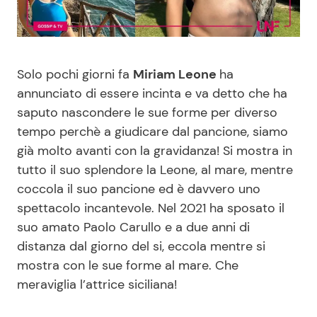
Benessere
Cucina e Ricette
Casa
Consigli di Cucina
Solo pochi giorni fa
Miriam Leone
ha
annunciato di essere incinta e va detto che ha
Moda e Style
Dolci
saputo nascondere le sue forme per diverso
tempo perchè a giudicare dal pancione, siamo
Mondo Mamma
Le Ricette in TV
già molto avanti con la gravidanza! Si mostra in
tutto il suo splendore la Leone, al mare, mentre
News benessere
Primi Piatti
coccola il suo pancione ed è davvero uno
spettacolo incantevole. Nel 2021 ha sposato il
Salute
Ricette Facili e Veloci
suo amato Paolo Carullo e a due anni di
distanza dal giorno del si, eccola mentre si
Viaggi e Turismo
Ricette Feste
mostra con le sue forme al mare. Che
meraviglia l’attrice siciliana!
Festività
Ricette per Bambini