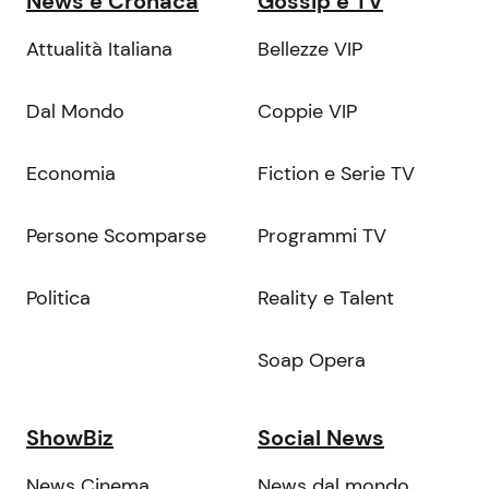
News e Cronaca
Gossip e TV
Attualità Italiana
Bellezze VIP
Dal Mondo
Coppie VIP
Economia
Fiction e Serie TV
Persone Scomparse
Programmi TV
Politica
Reality e Talent
Soap Opera
ShowBiz
Social News
News Cinema
News dal mondo