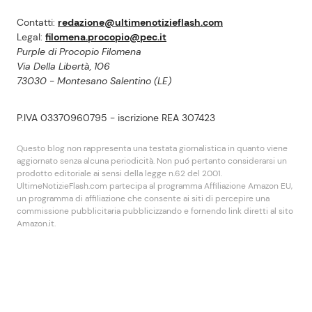
Contatti:
redazione@ultimenotizieflash.com
Legal:
filomena.procopio@pec.it
Purple di Procopio Filomena
Via Della Libertà, 106
73030 - Montesano Salentino (LE)
P.IVA 03370960795 - iscrizione REA 307423
Questo blog non rappresenta una testata giornalistica in quanto viene
aggiornato senza alcuna periodicità. Non puó pertanto considerarsi un
prodotto editoriale ai sensi della legge n.62 del 2001.
UltimeNotizieFlash.com partecipa al programma Affiliazione Amazon EU,
un programma di affiliazione che consente ai siti di percepire una
commissione pubblicitaria pubblicizzando e fornendo link diretti al sito
Amazon.it.