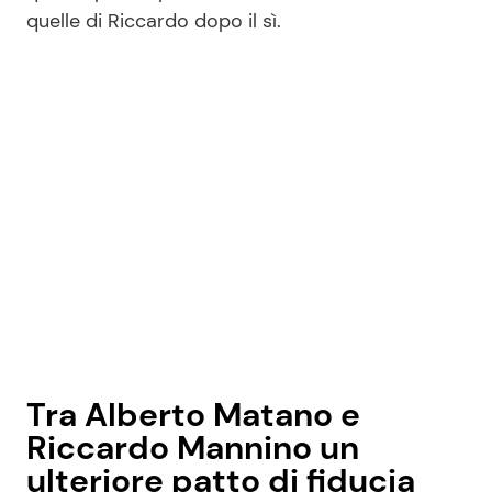
quelle di Riccardo dopo il sì.
Seguici
Info
Chi siamo
Disclaimer e Privacy
Redazione
Contattaci
Tra Alberto Matano e
Pubblicità
Riccardo Mannino un
Privacy Policy
ulteriore patto di fiducia