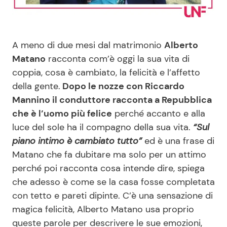
Benessere
Cucina e Ricette
Casa
Consigli di Cucina
A meno di due mesi dal matrimonio
Alberto
Matano
racconta com’è oggi la sua vita di
Moda e Style
Dolci
coppia, cosa è cambiato, la felicità e l’affetto
della gente.
Dopo le nozze con Riccardo
Mannino il conduttore racconta a Repubblica
Mondo Mamma
Le Ricette in TV
che è l’uomo più felice
perché accanto e alla
luce del sole ha il compagno della sua vita.
“Sul
News benessere
Primi Piatti
piano intimo è cambiato tutto”
ed è una frase di
Matano che fa dubitare ma solo per un attimo
Salute
Ricette Facili e Veloci
perché poi racconta cosa intende dire, spiega
che adesso è come se la casa fosse completata
Viaggi e Turismo
Ricette Feste
con tetto e pareti dipinte. C’è una sensazione di
magica felicità, Alberto Matano usa proprio
Festività
Ricette per Bambini
queste parole per descrivere le sue emozioni,