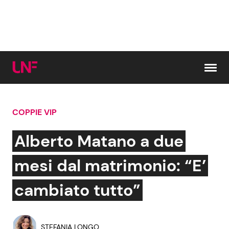
Vai al contenuto
COPPIE VIP
Cerca:
Alberto Matano a due
News e Cronaca
Gossip e TV
mesi dal matrimonio: “E’
Attualità Italiana
Bellezze VIP
cambiato tutto”
Dal Mondo
Coppie VIP
STEFANIA LONGO