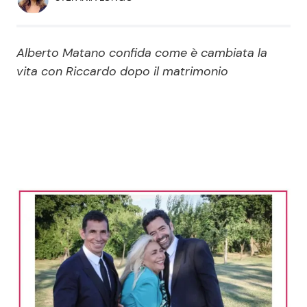
Economia
Fiction e Serie TV
Persone Scomparse
Programmi TV
Alberto Matano confida come è cambiata la
vita con Riccardo dopo il matrimonio
Politica
Reality e Talent
Soap Opera
ShowBiz
Social News
News Cinema
News dal mondo
News Musica
News Spettacolo