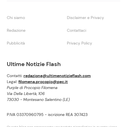
Chi siamo
Disclaimer e Privacy
Redazione
Contattaci
Pubblicità
Privacy Policy
Ultime Notizie Flash
Contatti:
redazione@ultimenotizieflash.com
Legal:
filomena.procopio@pec.it
Purple di Procopio Filomena
Via Della Libertà, 106
73030 - Montesano Salentino (LE)
P.IVA 03370960795 - iscrizione REA 307423
Questo blog non rappresenta una testata giornalistica in quanto viene