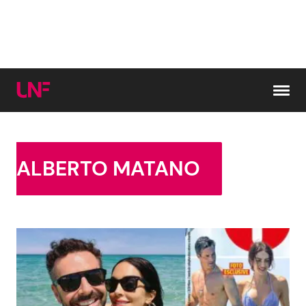
Vai al contenuto
Cerca:
ALBERTO MATANO
News e Cronaca
Gossip e TV
Attualità Italiana
Bellezze VIP
Dal Mondo
Coppie VIP