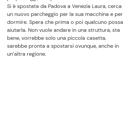
Si è spostata da Padova a Venezia Laura, cerca
un nuovo parcheggio per la sua macchina e per
Seguici
dormire. Spera che prima o poi qualcuno possa
aiutarla. Non vuole andare in una struttura, sta
bene, vorrebbe solo una piccola casetta,
sarebbe pronta a spostarsi ovunque, anche in
Info
un’altra regione.
Chi siamo
Disclaimer e Privacy
Redazione
Contattaci
Pubblicità
Privacy Policy