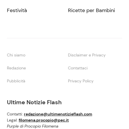
Festività
Ricette per Bambini
Chi siamo
Disclaimer e Privacy
Redazione
Contattaci
Pubblicità
Privacy Policy
Ultime Notizie Flash
Contatti:
redazione@ultimenotizieflash.com
Legal:
filomena.procopio@pec.it
Purple di Procopio Filomena