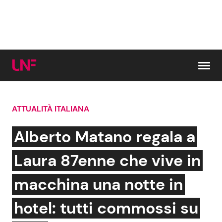
Vai al contenuto
ATTUALITÀ ITALIANA
Cerca:
Alberto Matano regala a
News e Cronaca
Gossip e TV
Laura 87enne che vive in
Attualità Italiana
Bellezze VIP
macchina una notte in
Dal Mondo
Coppie VIP
hotel: tutti commossi su