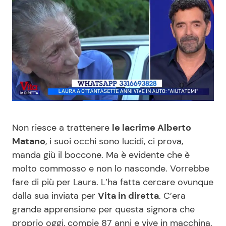
Benessere
Cucina e Ricette
Casa
Consigli di Cucina
Moda e Style
Dolci
Mondo Mamma
Le Ricette in TV
Non riesce a trattenere
le lacrime Alberto
News benessere
Primi Piatti
Matano
, i suoi occhi sono lucidi, ci prova,
manda giù il boccone. Ma è evidente che è
Salute
Ricette Facili e Veloci
molto commosso e non lo nasconde. Vorrebbe
fare di più per Laura. L’ha fatta cercare ovunque
Viaggi e Turismo
Ricette Feste
dalla sua inviata per
Vita in diretta
. C’era
grande apprensione per questa signora che
Festività
Ricette per Bambini
proprio oggi, compie 87 anni e vive in macchina.