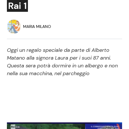
Rai 1
Economia
Fiction e Serie TV
Persone Scomparse
Programmi TV
MARIA MILANO
Politica
Reality e Talent
Oggi un regalo speciale da parte di Alberto
Soap Opera
Matano alla signora Laura per i suoi 87 anni.
Questa sera potrà dormire in un albergo e non
nella sua macchina, nel parcheggio
ShowBiz
Social News
News Cinema
News dal mondo
News Musica
News Spettacolo