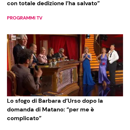
con totale dedizione l’ha salvato”
PROGRAMMI TV
Seguici
Info
Chi siamo
Disclaimer e Privacy
Redazione
Contattaci
Lo sfogo di Barbara d’Urso dopo la
Pubblicità
domanda di Matano: “per me è
complicato”
Privacy Policy