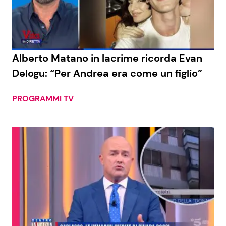
Economia
Fiction e Serie TV
Persone Scomparse
Programmi TV
Alberto Matano in lacrime ricorda Evan
Politica
Reality e Talent
Delogu: “Per Andrea era come un figlio”
Soap Opera
PROGRAMMI TV
ShowBiz
Social News
News Cinema
News dal mondo
News Musica
News Spettacolo