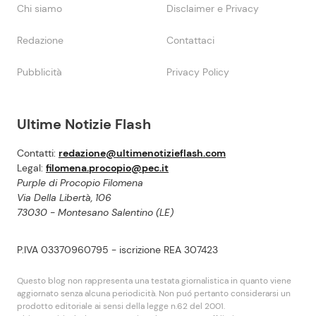
Chi siamo
Disclaimer e Privacy
Redazione
Contattaci
Pubblicità
Privacy Policy
Ultime Notizie Flash
Contatti:
redazione@ultimenotizieflash.com
Legal:
filomena.procopio@pec.it
Purple di Procopio Filomena
Via Della Libertà, 106
73030 - Montesano Salentino (LE)
P.IVA 03370960795 - iscrizione REA 307423
Questo blog non rappresenta una testata giornalistica in quanto viene
aggiornato senza alcuna periodicità. Non puó pertanto considerarsi un
prodotto editoriale ai sensi della legge n.62 del 2001.