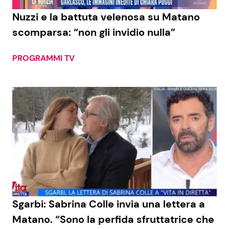
Nuzzi e la battuta velenosa su Matano
Benessere
Cucina e Ricette
scomparsa: “non gli invidio nulla”
Casa
Consigli di Cucina
PROGRAMMI TV
Moda e Style
Dolci
Mondo Mamma
Le Ricette in TV
News benessere
Primi Piatti
Salute
Ricette Facili e Veloci
Viaggi e Turismo
Ricette Feste
Sgarbi: Sabrina Colle invia una lettera a
Festività
Ricette per Bambini
Matano. “Sono la perfida sfruttatrice che