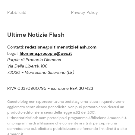
Pubblicità
Privacy Policy
Ultime Notizie Flash
Contatti:
redazione@ultimenotizieflash.com
Legal:
filomena.procopio@pec.it
Purple di Procopio Filomena
Via Della Libertà, 106
73030 - Montesano Salentino (LE)
P.IVA 03370960795 - iscrizione REA 307423
Questo blog non rappresenta una testata giornalistica in quanto viene
aggiornato senza alcuna periodicità. Non puó pertanto considerarsi un
prodotto editoriale ai sensi della legge n.62 del 2001.
UltimeNotizieFlash.com partecipa al programma Affiliazione Amazon EU,
un programma di affiliazione che consente ai siti di percepire una
commissione pubblicitaria pubblicizzando e fornendo link diretti al sito
Amazon.it.