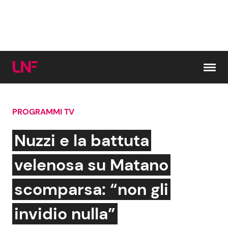
Vai al contenuto
PROGRAMMI TV
Cerca:
Nuzzi e la battuta
News e Cronaca
Gossip e TV
velenosa su Matano
Attualità Italiana
Bellezze VIP
scomparsa: “non gli
Dal Mondo
Coppie VIP
invidio nulla”