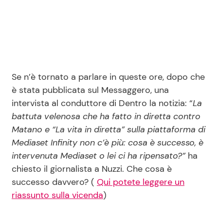
Seguici
Se n’è tornato a parlare in queste ore, dopo che
Info
è stata pubblicata sul Messaggero, una
intervista al conduttore di Dentro la notizia: “
La
Chi siamo
battuta velenosa che ha fatto in diretta contro
Disclaimer e Privacy
Matano e “La vita in diretta” sulla piattaforma di
Mediaset Infinity non c’è più: cosa è successo, è
Redazione
intervenuta Mediaset o lei ci ha ripensato?”
ha
Contattaci
chiesto il giornalista a Nuzzi. Che cosa è
Pubblicità
successo davvero? (
Qui potete leggere un
riassunto sulla vicenda
)
Privacy Policy