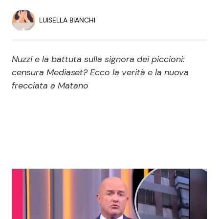
Economia
Fiction e Serie TV
LUISELLA BIANCHI
Persone Scomparse
Programmi TV
Nuzzi e la battuta sulla signora dei piccioni:
Politica
Reality e Talent
censura Mediaset? Ecco la verità e la nuova
frecciata a Matano
Soap Opera
ShowBiz
Social News
News Cinema
News dal mondo
News Musica
News Spettacolo