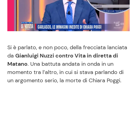
Benessere
Cucina e Ricette
Casa
Consigli di Cucina
Moda e Style
Dolci
Si è parlato, e non poco, della frecciata lanciata
da
Gianluigi Nuzzi contro Vita in diretta di
Mondo Mamma
Le Ricette in TV
Matano
. Una battuta andata in onda in un
momento tra l’altro, in cui si stava parlando di
News benessere
Primi Piatti
un argomento serio, la morte di Chiara Poggi.
Salute
Ricette Facili e Veloci
Viaggi e Turismo
Ricette Feste
Festività
Ricette per Bambini