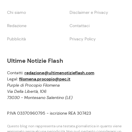
Chi siamo
Disclaimer e Privacy
Redazione
Contattaci
Pubblicità
Privacy Policy
Ultime Notizie Flash
Contatti:
redazione@ultimenotizieflash.com
Legal:
filomena.procopio@pec.it
Purple di Procopio Filomena
Via Della Libertà, 106
73030 - Montesano Salentino (LE)
P.IVA 03370960795 - iscrizione REA 307423
Questo blog non rappresenta una testata giornalistica in quanto viene
aggiornato senza alcuna periodicità. Non puó pertanto considerarsi un