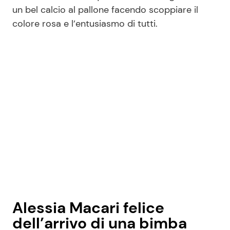
un bel calcio al pallone facendo scoppiare il
colore rosa e l’entusiasmo di tutti.
Seguici
Info
Chi siamo
Disclaimer e Privacy
Redazione
Contattaci
Pubblicità
Alessia Macari felice
Privacy Policy
dell’arrivo di una bimba