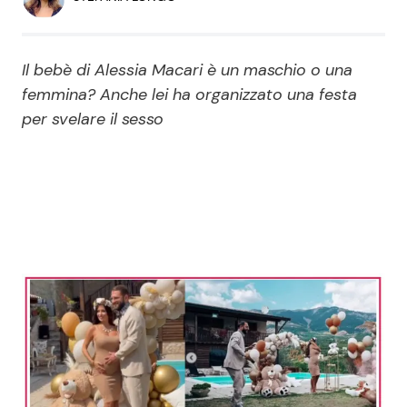
Economia
Fiction e Serie TV
Persone Scomparse
Programmi TV
Il bebè di Alessia Macari è un maschio o una
femmina? Anche lei ha organizzato una festa
Politica
per svelare il sesso
Reality e Talent
Soap Opera
ShowBiz
Social News
News Cinema
News dal mondo
News Musica
News Spettacolo