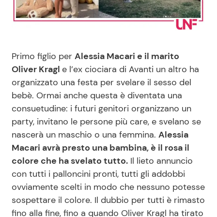
Benessere
Cucina e Ricette
Casa
Consigli di Cucina
Primo figlio per
Alessia Macari e il marito
Moda e Style
Dolci
Oliver Kragl
e l’ex ciociara di Avanti un altro ha
organizzato una festa per svelare il sesso del
bebè. Ormai anche questa è diventata una
Mondo Mamma
Le Ricette in TV
consuetudine: i futuri genitori organizzano un
party, invitano le persone più care, e svelano se
News benessere
Primi Piatti
nascerà un maschio o una femmina.
Alessia
Macari avrà presto una bambina, è il rosa il
Salute
Ricette Facili e Veloci
colore che ha svelato tutto.
Il lieto annuncio
con tutti i palloncini pronti, tutti gli addobbi
Viaggi e Turismo
Ricette Feste
ovviamente scelti in modo che nessuno potesse
sospettare il colore. Il dubbio per tutti è rimasto
Festività
Ricette per Bambini
fino alla fine, fino a quando Oliver Kragl ha tirato