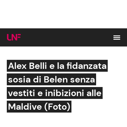
Vai al contenuto
Alex Belli e la fidanzata
Cerca:
sosia di Belen senza
News e Cronaca
Gossip e TV
vestiti e inibizioni alle
Attualità Italiana
Bellezze VIP
Maldive (Foto)
Dal Mondo
Coppie VIP