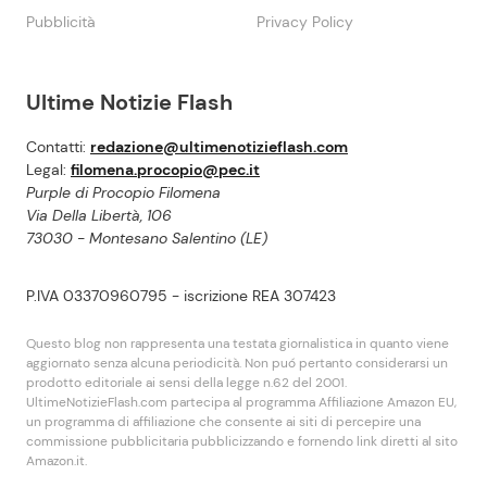
Pubblicità
Privacy Policy
Ultime Notizie Flash
Contatti:
redazione@ultimenotizieflash.com
Legal:
filomena.procopio@pec.it
Purple di Procopio Filomena
Via Della Libertà, 106
73030 - Montesano Salentino (LE)
P.IVA 03370960795 - iscrizione REA 307423
Questo blog non rappresenta una testata giornalistica in quanto viene
aggiornato senza alcuna periodicità. Non puó pertanto considerarsi un
prodotto editoriale ai sensi della legge n.62 del 2001.
UltimeNotizieFlash.com partecipa al programma Affiliazione Amazon EU,
un programma di affiliazione che consente ai siti di percepire una
commissione pubblicitaria pubblicizzando e fornendo link diretti al sito
Amazon.it.