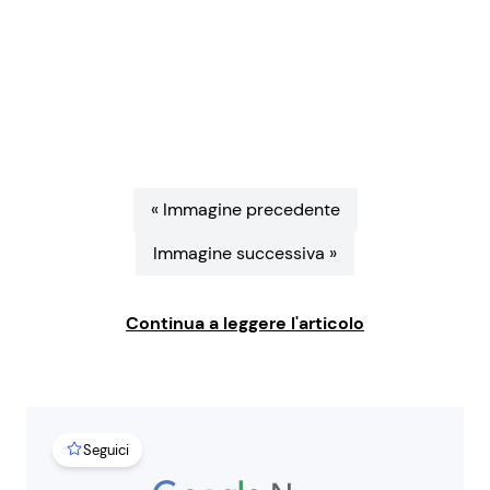
Benessere
Cucina e Ricette
Casa
Consigli di Cucina
Moda e Style
Dolci
« Immagine precedente
Mondo Mamma
Le Ricette in TV
Immagine successiva »
News benessere
Primi Piatti
Continua a leggere l'articolo
Salute
Ricette Facili e Veloci
Viaggi e Turismo
Ricette Feste
Seguici
Festività
Ricette per Bambini