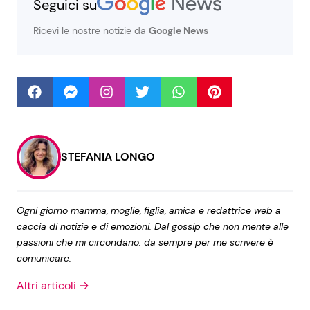
Seguici su
Ricevi le nostre notizie da
Google News
Seguici
Info
Chi siamo
STEFANIA LONGO
Disclaimer e Privacy
Redazione
Ogni giorno mamma, moglie, figlia, amica e redattrice web a
caccia di notizie e di emozioni. Dal gossip che non mente alle
Contattaci
passioni che mi circondano: da sempre per me scrivere è
Pubblicità
comunicare.
Privacy Policy
Altri articoli →