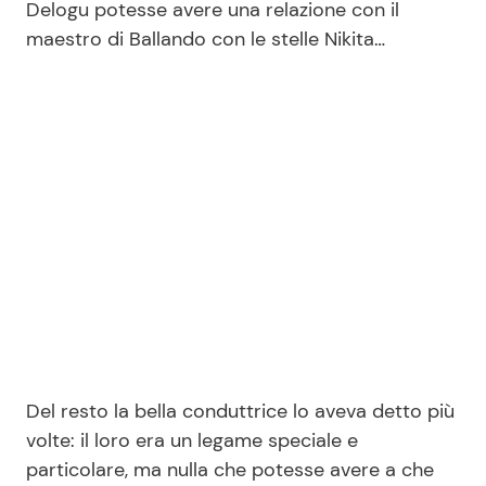
Delogu potesse avere una relazione con il
maestro di Ballando con le stelle Nikita…
Seguici
Info
Chi siamo
Disclaimer e Privacy
Redazione
Contattaci
Pubblicità
Del resto la bella conduttrice lo aveva detto più
volte: il loro era un legame speciale e
Privacy Policy
particolare, ma nulla che potesse avere a che