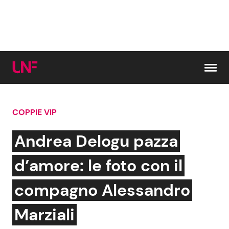
Vai al contenuto
COPPIE VIP
Cerca:
Andrea Delogu pazza
News e Cronaca
Gossip e TV
d’amore: le foto con il
Attualità Italiana
Bellezze VIP
compagno Alessandro
Dal Mondo
Coppie VIP
Marziali