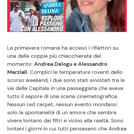
Benessere
Cucina e Ricette
Casa
Consigli di Cucina
Moda e Style
Dolci
La primavera romana ha acceso i riflettori su
una delle coppie più chiacchierate del
Mondo Mamma
Le Ricette in TV
momento:
Andrea Delogu e Alessandro
Marziali
. Complici le temperature roventi dello
News benessere
Primi Piatti
scorso weekend, i due sono stati avvistati tra le
vie della Capitale in una passeggiata che aveva
Salute
Ricette Facili e Veloci
tutto il sapore di una scena cinematografica.
Nessun red carpet, nessun evento mondano:
Viaggi e Turismo
Ricette Feste
solo la spontaneità di un amore che sembra
vivere lontano dai filtri e vicino alla realtà. Sono
Festività
Ricette per Bambini
lontani i giorni in cui tutti pensavano che Andrea