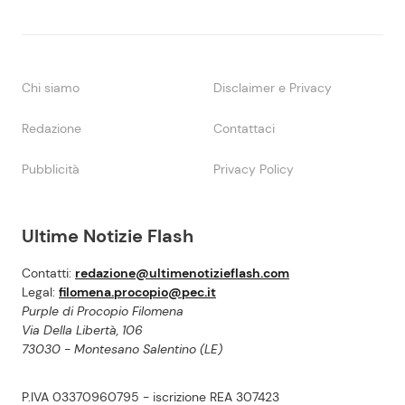
Chi siamo
Disclaimer e Privacy
Redazione
Contattaci
Pubblicità
Privacy Policy
Ultime Notizie Flash
Contatti:
redazione@ultimenotizieflash.com
Legal:
filomena.procopio@pec.it
Purple di Procopio Filomena
Via Della Libertà, 106
73030 - Montesano Salentino (LE)
P.IVA 03370960795 - iscrizione REA 307423