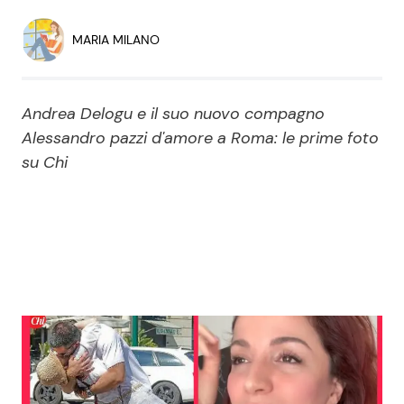
Economia
Fiction e Serie TV
MARIA MILANO
Persone Scomparse
Programmi TV
Andrea Delogu e il suo nuovo compagno
Politica
Reality e Talent
Alessandro pazzi d'amore a Roma: le prime foto
su Chi
Soap Opera
ShowBiz
Social News
News Cinema
News dal mondo
News Musica
News Spettacolo