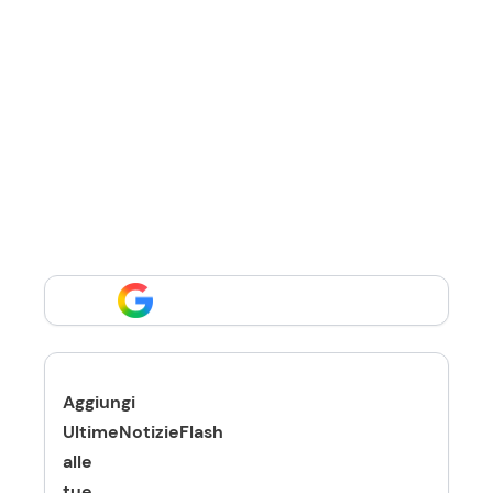
Aggiungi
UltimeNotizieFlash
alle
tue