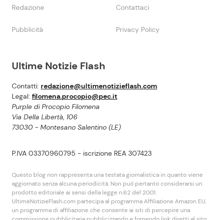
Redazione
Contattaci
Pubblicità
Privacy Policy
Ultime Notizie Flash
Contatti:
redazione@ultimenotizieflash.com
Legal:
filomena.procopio@pec.it
Purple di Procopio Filomena
Via Della Libertà, 106
73030 - Montesano Salentino (LE)
P.IVA 03370960795 - iscrizione REA 307423
Questo blog non rappresenta una testata giornalistica in quanto viene
aggiornato senza alcuna periodicità. Non puó pertanto considerarsi un
prodotto editoriale ai sensi della legge n.62 del 2001.
UltimeNotizieFlash.com partecipa al programma Affiliazione Amazon EU,
un programma di affiliazione che consente ai siti di percepire una
commissione pubblicitaria pubblicizzando e fornendo link diretti al sito