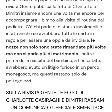
rivista Gente pubblica le foto di Charlotte e
Dimitri insieme ancora una volta ma ancora per
Seguici
accompagnare il bimbo alla visita di routine dal
pediatra. C’è chi parla di distanza incolmabili e
infatti anche se avrebbero tutte le carte in
regola per essere una oppia da invidiare,
le
Info
nozze non solo sono state rimandate più volte
ma non si parla più di matrimonio
. Inoltre,
Chi siamo
prima della nascita del bambino, a fine estate,
Disclaimer e Privacy
avrebbero avuto un litigio furioso in un parco
monegasco, ma questi restano solo dei
Redazione
pettegolezzi.
Contattaci
SULLA RIVISTA GENTE LE FOTO DI
Pubblicità
CHARLOTTE CASIRAGHI E DIMITRI RASSAM
Privacy Policy
– UN COMUNICATO UFFICIALE SMENTISCE