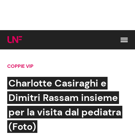
Vai al contenuto
COPPIE VIP
Cerca:
Charlotte Casiraghi e
News e Cronaca
Gossip e TV
Dimitri Rassam insieme
Attualità Italiana
Bellezze VIP
per la visita dal pediatra
Dal Mondo
Coppie VIP
(Foto)