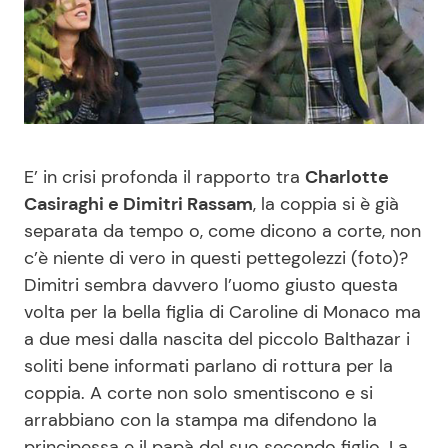
Benessere
Cucina e Ricette
Casa
Consigli di Cucina
Moda e Style
Dolci
E’ in crisi profonda il rapporto tra
Charlotte
Mondo Mamma
Le Ricette in TV
Casiraghi e Dimitri Rassam
, la coppia si è già
separata da tempo o, come dicono a corte, non
News benessere
Primi Piatti
c’è niente di vero in questi pettegolezzi (foto)?
Dimitri sembra davvero l’uomo giusto questa
volta per la bella figlia di Caroline di Monaco ma
Salute
Ricette Facili e Veloci
a due mesi dalla nascita del piccolo Balthazar i
soliti bene informati parlano di rottura per la
Viaggi e Turismo
Ricette Feste
coppia. A corte non solo smentiscono e si
arrabbiano con la stampa ma difendono la
Festività
Ricette per Bambini
principessa e il papà del suo secondo figlio. La