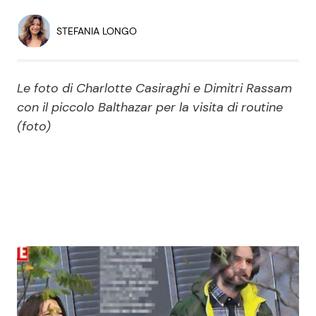
Economia
Fiction e Serie TV
STEFANIA LONGO
Persone Scomparse
Programmi TV
Le foto di Charlotte Casiraghi e Dimitri Rassam
Politica
Reality e Talent
con il piccolo Balthazar per la visita di routine
(foto)
Soap Opera
ShowBiz
Social News
News Cinema
News dal mondo
News Musica
News Spettacolo