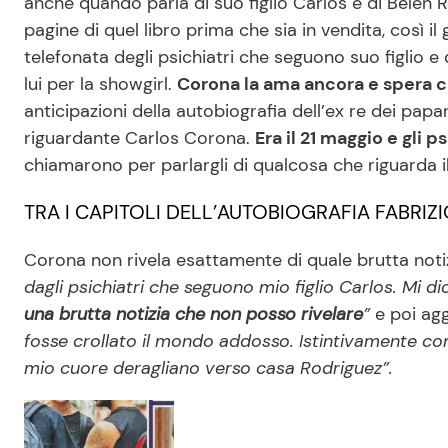
anche quando parla di suo figlio Carlos e di Belen Ro
pagine di quel libro prima che sia in vendita, così
telefonata degli psichiatri che seguono suo figlio e 
lui per la showgirl.
Corona la ama ancora e spera c
anticipazioni della autobiografia dell’ex re dei papa
riguardante Carlos Corona.
Era il 21 maggio e gli p
chiamarono per parlargli di qualcosa che riguarda i
TRA I CAPITOLI DELL’AUTOBIOGRAFIA FABRI
Corona non rivela esattamente di quale brutta notizi
dagli psichiatri che seguono mio figlio Carlos. Mi 
una brutta notizia che non posso rivelare
”
e poi agg
fosse crollato il mondo addosso. Istintivamente com
mio cuore deragliano verso casa Rodriguez”.