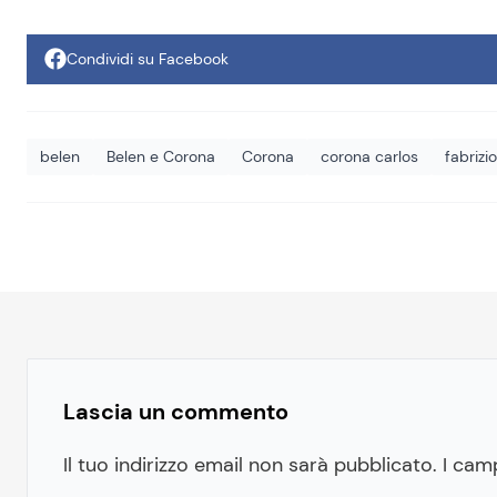
Condividi su Facebook
belen
Belen e Corona
Corona
corona carlos
fabrizi
Lascia un commento
Il tuo indirizzo email non sarà pubblicato.
I cam