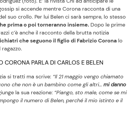
driguez (foto). E’ la rivista Chi ad anticipare le
 il gossip si accende mentre Corona racconta di una
del suo crollo. Per lui Belen ci sarà sempre, lo stesso
he prima o poi torneranno insieme.
Dopo le prime
razzi c’è anche il racconto della brutta notizia
sichiatri che seguono il figlio di Fabrizio Corona
lo
l ragazzo.
ZIO CORONA PARLA DI CARLOS E BELEN
a si tratti ma scrive:
“Il 21 maggio vengo chiamato
dicono che non è un bambino come gli altri…
mi danno
iunge la sua reazione:
“Piango, sto male, come se mi
pongo il numero di Belen, perché il mio istinto e il