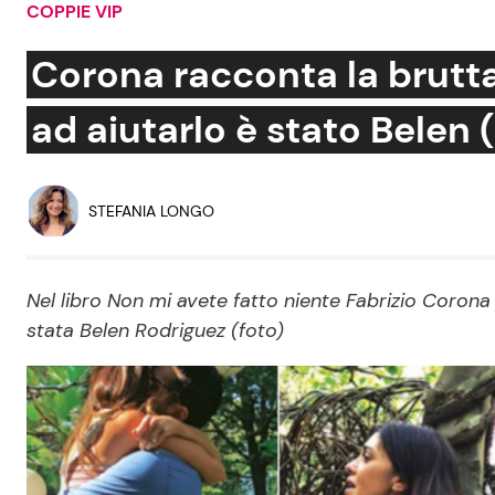
COPPIE VIP
Soap Opera
Corona racconta la brutta 
ad aiutarlo è stato Belen 
Social News
Benessere
News dal mondo
Casa
STEFANIA LONGO
Moda e Style
Mondo Mamma
Nel libro Non mi avete fatto niente Fabrizio Corona 
stata Belen Rodriguez (foto)
News benessere
Salute
Viaggi e Turismo
Festività