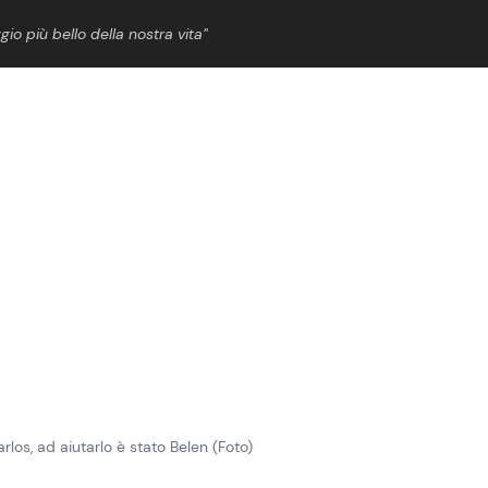
gio più bello della nostra vita”
ShowBiz
News Cinema
News Musica
News Spettacolo
arlos, ad aiutarlo è stato Belen (Foto)