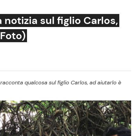
notizia sul figlio Carlos,
(Foto)
Cucina e Ricette
Consigli di Cucina
Dolci
Le Ricette in TV
racconta qualcosa sul figlio Carlos, ad aiutarlo è
Primi Piatti
Ricette Facili e Veloci
Ricette Feste
Ricette per Bambini