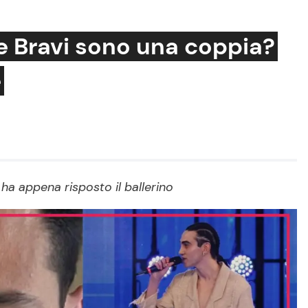
e Bravi sono una coppia?
e
Cucina e Ricette
Consigli di Cucina
Dolci
Le Ricette in TV
ha appena risposto il ballerino
Primi Piatti
Ricette Facili e Veloci
Ricette Feste
Ricette per Bambini