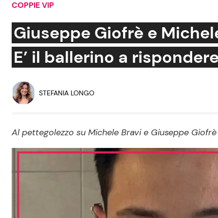
COPPIE VIP
Soap Opera
Giuseppe Giofrè e Michel
E’ il ballerino a risponder
Social News
Benessere
News dal mondo
Casa
STEFANIA LONGO
Moda e Style
Mondo Mamma
Al pettegolezzo su Michele Bravi e Giuseppe Giofrè 
News benessere
Salute
Viaggi e Turismo
Festività