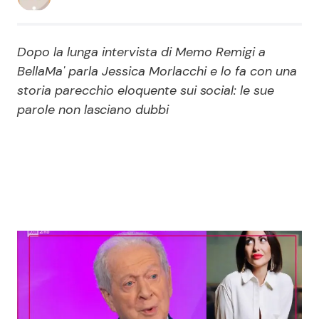
Economia
Fiction e Serie TV
Dopo la lunga intervista di Memo Remigi a
Persone Scomparse
Programmi TV
BellaMa' parla Jessica Morlacchi e lo fa con una
storia parecchio eloquente sui social: le sue
Politica
Reality e Talent
parole non lasciano dubbi
Soap Opera
ShowBiz
Social News
News Cinema
News dal mondo
News Musica
News Spettacolo