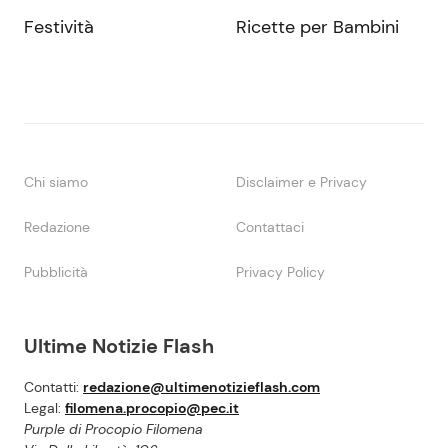
Festività
Ricette per Bambini
Chi siamo
Disclaimer e Privacy
Redazione
Contattaci
Pubblicità
Privacy Policy
Ultime Notizie Flash
Contatti:
redazione@ultimenotizieflash.com
Legal:
filomena.procopio@pec.it
Purple di Procopio Filomena