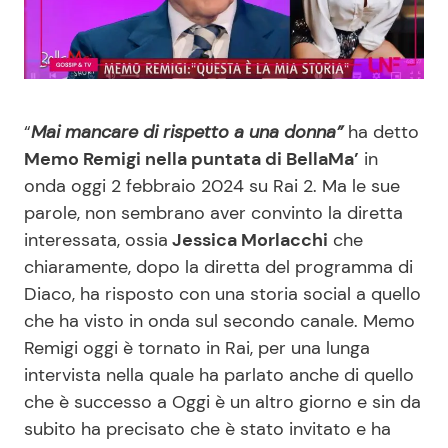
Benessere
Cucina e Ricette
Casa
Consigli di Cucina
“
Mai mancare di rispetto a una donna”
ha detto
Moda e Style
Dolci
Memo Remigi nella puntata di BellaMa’
in
onda oggi 2 febbraio 2024 su Rai 2. Ma le sue
Mondo Mamma
Le Ricette in TV
parole, non sembrano aver convinto la diretta
interessata, ossia
Jessica Morlacchi
che
News benessere
Primi Piatti
chiaramente, dopo la diretta del programma di
Diaco, ha risposto con una storia social a quello
Salute
Ricette Facili e Veloci
che ha visto in onda sul secondo canale. Memo
Remigi oggi è tornato in Rai, per una lunga
Viaggi e Turismo
Ricette Feste
intervista nella quale ha parlato anche di quello
che è successo a Oggi è un altro giorno e sin da
Festività
Ricette per Bambini
subito ha precisato che è stato invitato e ha