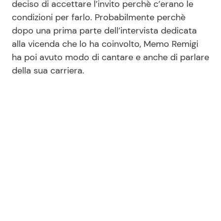
deciso di accettare l’invito perchè c’erano le
condizioni per farlo. Probabilmente perchè
dopo una prima parte dell’intervista dedicata
Seguici
alla vicenda che lo ha coinvolto, Memo Remigi
ha poi avuto modo di cantare e anche di parlare
della sua carriera.
Info
Chi siamo
Disclaimer e Privacy
Redazione
Contattaci
Pubblicità
Privacy Policy