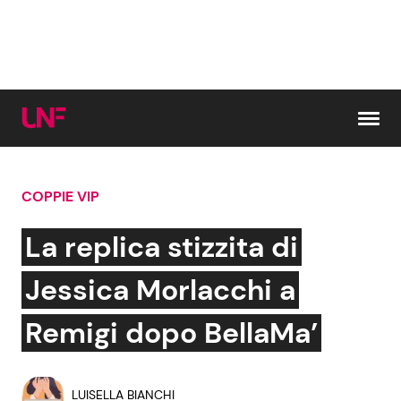
Vai al contenuto
COPPIE VIP
Cerca:
La replica stizzita di
News e Cronaca
Gossip e TV
Jessica Morlacchi a
Attualità Italiana
Bellezze VIP
Remigi dopo BellaMa’
Dal Mondo
Coppie VIP
LUISELLA BIANCHI