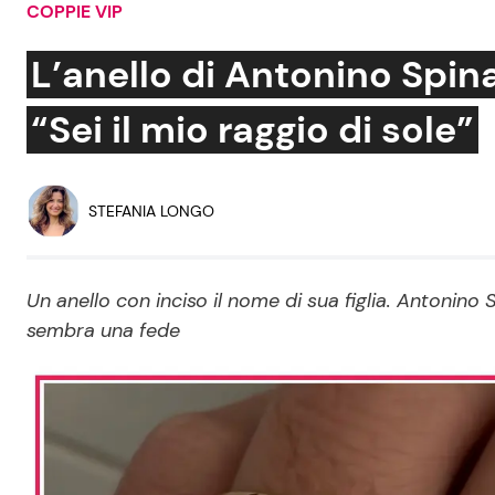
COPPIE VIP
Soap Opera
L’anello di Antonino Spina
“Sei il mio raggio di sole”
Social News
Benessere
News dal mondo
Casa
STEFANIA LONGO
Moda e Style
Mondo Mamma
Un anello con inciso il nome di sua figlia. Antonino S
sembra una fede
News benessere
Salute
Viaggi e Turismo
Festività