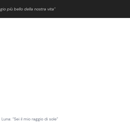
gio più bello della nostra vita”
ShowBiz
News Cinema
News Musica
News Spettacolo
Luna: “Sei il mio raggio di sole”