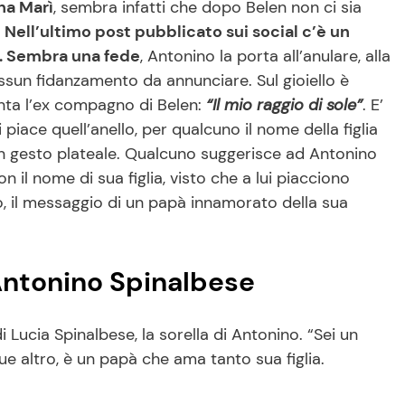
na Marì
, sembra infatti che dopo Belen non ci sia
.
Nell’ultimo post pubblicato sui social c’è un
a. Sembra una fede
, Antonino la porta all’anulare, alla
sun fidanzamento da annunciare. Sul gioiello è
a l’ex compagno di Belen:
“Il mio raggio di sole”
. E’
piace quell’anello, per qualcuno il nome della figlia
 un gesto plateale. Qualcuno suggerisce ad Antonino
il nome di sua figlia, visto che a lui piacciono
mo, il messaggio di un papà innamorato della sua
 Antonino Spinalbese
di Lucia Spinalbese, la sorella di Antonino. “Sei un
e altro, è un papà che ama tanto sua figlia.