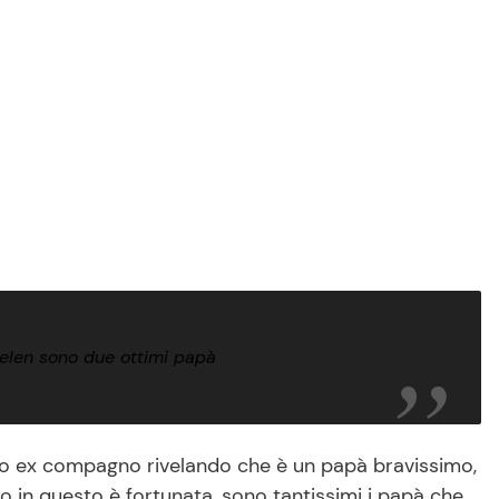
elen sono due ottimi papà
suo ex compagno rivelando che è un papà bravissimo,
in questo è fortunata, sono tantissimi i papà che