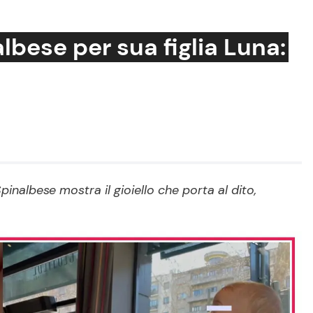
lbese per sua figlia Luna:
Cucina e Ricette
Consigli di Cucina
Dolci
Le Ricette in TV
pinalbese mostra il gioiello che porta al dito,
Primi Piatti
Ricette Facili e Veloci
Ricette Feste
Ricette per Bambini