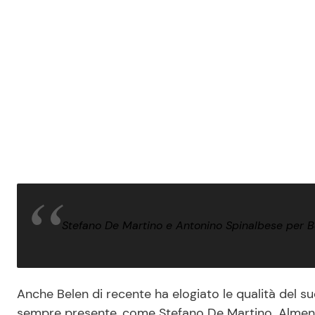
Stefano De Martino e Antonino Spinalbese per B
Anche Belen di recente ha elogiato le qualità del 
sempre presente, come Stefano De Martino. Almeno 