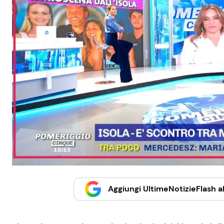
Aggiungi UltimeNotizieFlash al