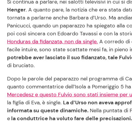
Si continua a parlare, nei salotti televisivi in cui si 
Henger
. A quanto pare, la notizia che era stata da
tornata a parlarne anche Barbara d’Urso. Ma andiamo
Panicucci, quando un paparazzo ha spiegato alla co
poi così sincera con Edoardo Tavassi e con la storia 
Honduras da fidanzata, non da single.
A corredo di 
facile intuire, sono state scattate mesi fa, in pieno
potrebbe aver lasciato il suo fidanzato, tale Fulvi
di bruciato.
Dopo le parole del paparazzo nel programma di Cana
quanto commentatrice dell’Isola a Pomeriggio 5 ha 
Mercedesz e questo Fulvio sono stati insieme per 
la figlia di Eva, è single.
La d’Urso non aveva approf
informata su queste dinamiche.
Nella puntata di P
e
la conduttrice ha voluto fare delle precisazioni.