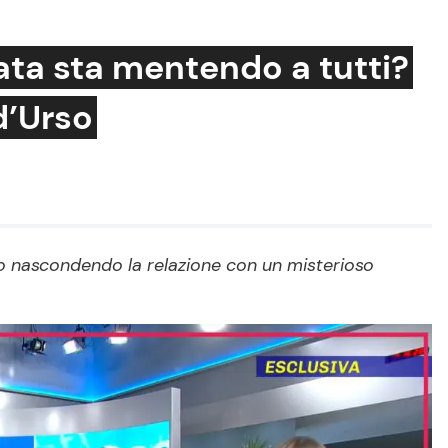
ta sta mentendo a tutti?
d’Urso
Cucina e Ricette
Consigli di Cucina
Dolci
Le Ricette in TV
o nascondendo la relazione con un misterioso
Primi Piatti
Ricette Facili e Veloci
Ricette Feste
Ricette per Bambini