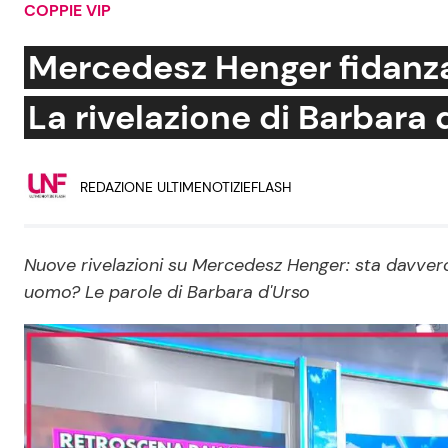
COPPIE VIP
Soap Opera
Mercedesz Henger fidanza
La rivelazione di Barbara 
Social News
Benessere
REDAZIONE ULTIMENOTIZIEFLASH
News dal mondo
Casa
Moda e Style
Mondo Mamma
Nuove rivelazioni su Mercedesz Henger: sta davver
uomo? Le parole di Barbara d'Urso
News benessere
Salute
Viaggi e Turismo
Festività