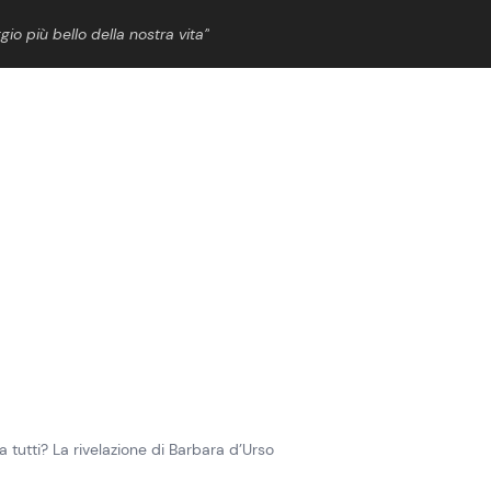
gio più bello della nostra vita”
ShowBiz
News Cinema
News Musica
News Spettacolo
utti? La rivelazione di Barbara d’Urso