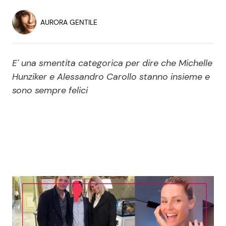
Economia
Fiction e Serie TV
AURORA GENTILE
Persone Scomparse
Programmi TV
E' una smentita categorica per dire che Michelle
Politica
Reality e Talent
Hunziker e Alessandro Carollo stanno insieme e
sono sempre felici
Soap Opera
ShowBiz
Social News
News Cinema
News dal mondo
News Musica
News Spettacolo