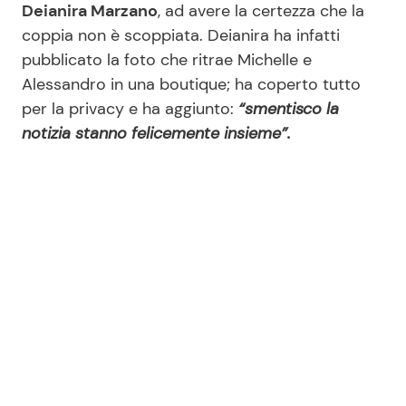
Deianira Marzano
, ad avere la certezza che la
coppia non è scoppiata. Deianira ha infatti
pubblicato la foto che ritrae Michelle e
Seguici
Alessandro in una boutique; ha coperto tutto
per la privacy e ha aggiunto:
“smentisco la
notizia stanno felicemente insieme”.
Info
Chi siamo
Disclaimer e Privacy
Redazione
Contattaci
Pubblicità
Privacy Policy