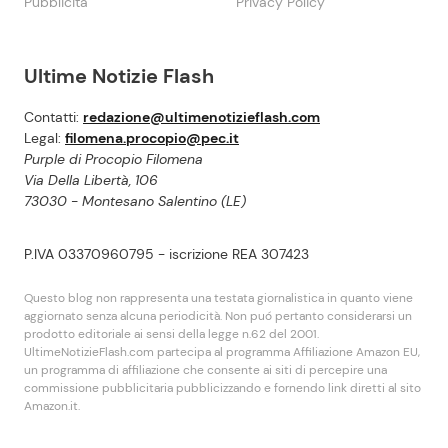
Pubblicità
Privacy Policy
Ultime Notizie Flash
Contatti:
redazione@ultimenotizieflash.com
Legal:
filomena.procopio@pec.it
Purple di Procopio Filomena
Via Della Libertà, 106
73030 - Montesano Salentino (LE)
P.IVA 03370960795 - iscrizione REA 307423
Questo blog non rappresenta una testata giornalistica in quanto viene
aggiornato senza alcuna periodicità. Non puó pertanto considerarsi un
prodotto editoriale ai sensi della legge n.62 del 2001.
UltimeNotizieFlash.com partecipa al programma Affiliazione Amazon EU,
un programma di affiliazione che consente ai siti di percepire una
commissione pubblicitaria pubblicizzando e fornendo link diretti al sito
Amazon.it.