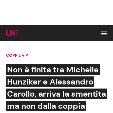
Vai al contenuto
COPPIE VIP
Cerca:
Non è finita tra Michelle
News e Cronaca
Gossip e TV
Hunziker e Alessandro
Attualità Italiana
Bellezze VIP
Carollo, arriva la smentita
Dal Mondo
Coppie VIP
ma non dalla coppia