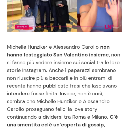
Benessere
Cucina e Ricette
Casa
Consigli di Cucina
Moda e Style
Dolci
Michelle Hunziker e Alessandro Carollo
non
hanno festeggiato San Valentino insieme,
non
Mondo Mamma
Le Ricette in TV
si fanno più vedere insieme sui social tra le loro
storie Instagram. Anche i paparazzi sembrano
News benessere
Primi Piatti
non riuscire più a beccarli e in più entrami di
recente hanno pubblicato frasi che lasciavano
Salute
Ricette Facili e Veloci
intendere fosse finita. Invece, non è così,
sembra che Michelle Hunziker e Alessandro
Viaggi e Turismo
Ricette Feste
Carollo proseguano felici la love story
continuando a dividersi tra Roma e Milano.
C’è
Festività
Ricette per Bambini
una smentita ed è un’esperta di gossip,