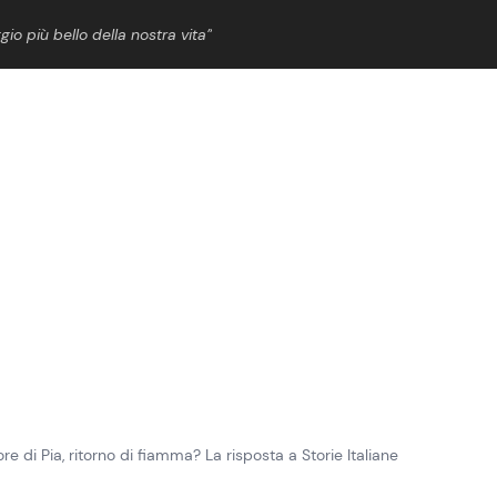
gio più bello della nostra vita”
ShowBiz
News Cinema
News Musica
News Spettacolo
e di Pia, ritorno di fiamma? La risposta a Storie Italiane