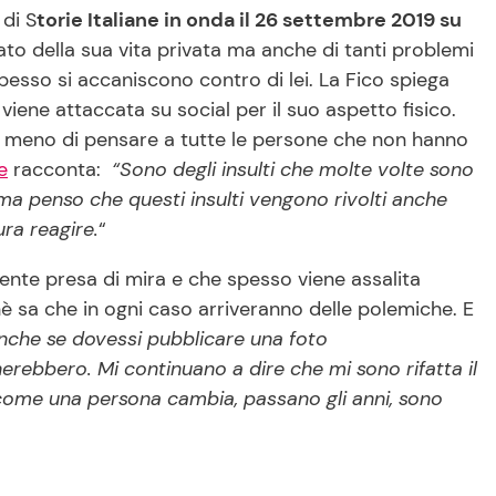
 di S
torie Italiane in onda il 26 settembre 2019 su
lato della sua vita privata ma anche di tanti problemi
spesso si accaniscono contro di lei. La Fico spiega
viene attaccata su social per il suo aspetto fisico.
 a meno di pensare a tutte le persone che non hanno
e
racconta:
“Sono degli insulti che molte volte sono
ma penso che questi insulti vengono rivolti anche
ura reagire.
“
sente presa di mira e che spesso viene assalita
è sa che in ogni caso arriveranno delle polemiche. E
anche se dovessi pubblicare una foto
ebbero. Mi continuano a dire che mi sono rifatta il
 come una persona cambia, passano gli anni, sono