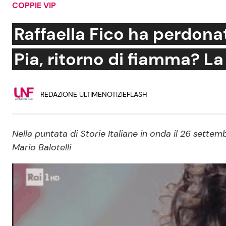
COPPIE VIP
Soap Opera
Raffaella Fico ha perdonat
Pia, ritorno di fiamma? La 
Social News
Benessere
REDAZIONE ULTIMENOTIZIEFLASH
News dal mondo
Casa
Moda e Style
Mondo Mamma
Nella puntata di Storie Italiane in onda il 26 sette
Mario Balotelli
News benessere
Salute
Viaggi e Turismo
Festività