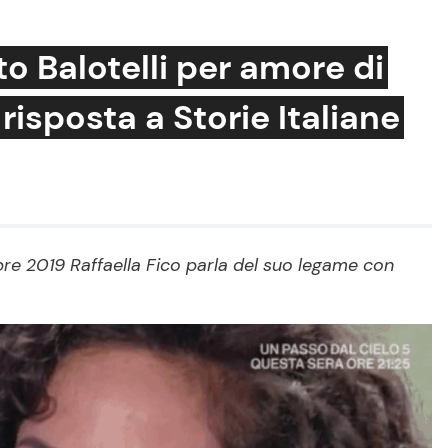
o Balotelli per amore di
risposta a Storie Italiane
Cucina e Ricette
Consigli di Cucina
Dolci
Le Ricette in TV
mbre 2019 Raffaella Fico parla del suo legame con
Primi Piatti
Ricette Facili e Veloci
Ricette Feste
Ricette per Bambini