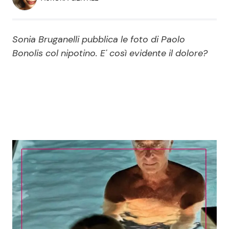
Economia
Fiction e Serie TV
Persone Scomparse
Programmi TV
Sonia Bruganelli pubblica le foto di Paolo
Bonolis col nipotino. E' così evidente il dolore?
Politica
Reality e Talent
Soap Opera
ShowBiz
Social News
News Cinema
News dal mondo
News Musica
News Spettacolo