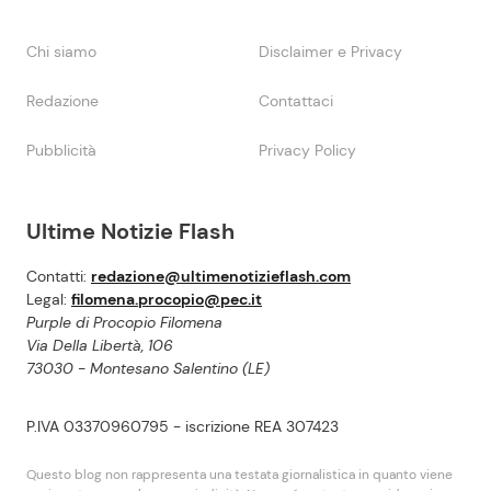
Chi siamo
Disclaimer e Privacy
Redazione
Contattaci
Pubblicità
Privacy Policy
Ultime Notizie Flash
Contatti:
redazione@ultimenotizieflash.com
Legal:
filomena.procopio@pec.it
Purple di Procopio Filomena
Via Della Libertà, 106
73030 - Montesano Salentino (LE)
P.IVA 03370960795 - iscrizione REA 307423
Questo blog non rappresenta una testata giornalistica in quanto viene