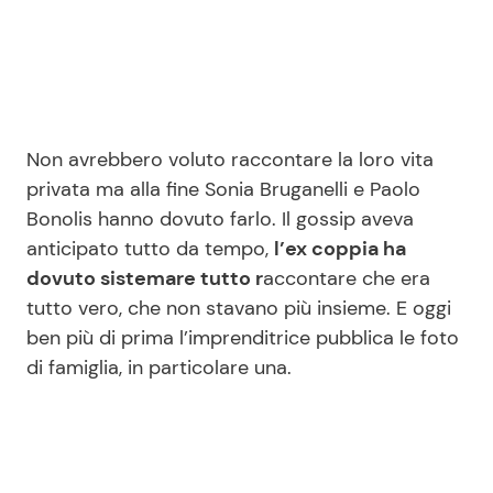
Seguici
Non avrebbero voluto raccontare la loro vita
privata ma alla fine Sonia Bruganelli e Paolo
Info
Bonolis hanno dovuto farlo. Il gossip aveva
anticipato tutto da tempo,
l’ex coppia ha
Chi siamo
dovuto sistemare tutto r
accontare che era
Disclaimer e Privacy
tutto vero, che non stavano più insieme. E oggi
Redazione
ben più di prima l’imprenditrice pubblica le foto
di famiglia, in particolare una.
Contattaci
Pubblicità
Privacy Policy