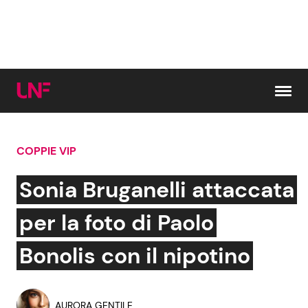
Vai al contenuto
COPPIE VIP
Cerca:
Sonia Bruganelli attaccata
News e Cronaca
Gossip e TV
per la foto di Paolo
Attualità Italiana
Bellezze VIP
Bonolis con il nipotino
Dal Mondo
Coppie VIP
AURORA GENTILE