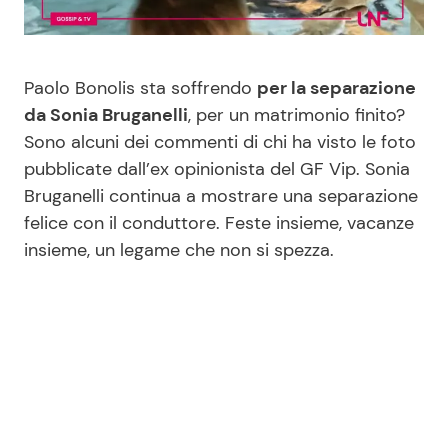
Benessere
Cucina e Ricette
Casa
Consigli di Cucina
Paolo Bonolis sta soffrendo
per la separazione
da Sonia Bruganelli
, per un matrimonio finito?
Moda e Style
Dolci
Sono alcuni dei commenti di chi ha visto le foto
pubblicate dall’ex opinionista del GF Vip. Sonia
Bruganelli continua a mostrare una separazione
Mondo Mamma
Le Ricette in TV
felice con il conduttore. Feste insieme, vacanze
insieme, un legame che non si spezza.
News benessere
Primi Piatti
Salute
Ricette Facili e Veloci
Viaggi e Turismo
Ricette Feste
Festività
Ricette per Bambini