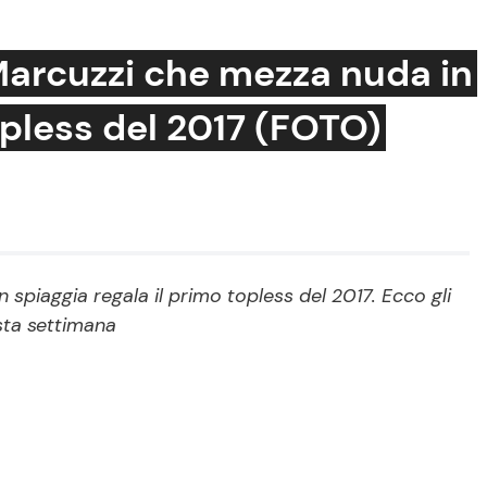
Marcuzzi che mezza nuda in
opless del 2017 (FOTO)
Cucina e Ricette
Consigli di Cucina
Dolci
Le Ricette in TV
spiaggia regala il primo topless del 2017. Ecco gli
esta settimana
Primi Piatti
Ricette Facili e Veloci
Ricette Feste
Ricette per Bambini