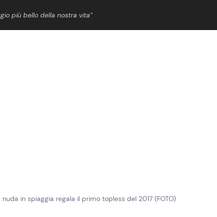
gio più bello della nostra vita”
ShowBiz
News Cinema
News Musica
News Spettacolo
nuda in spiaggia regala il primo topless del 2017 (FOTO)