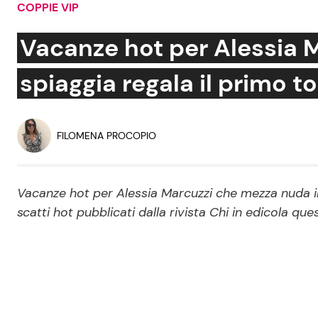
COPPIE VIP
Soap Opera
Vacanze hot per Alessia 
spiaggia regala il primo t
Social News
Benessere
News dal mondo
Casa
FILOMENA PROCOPIO
Moda e Style
Mondo Mamma
Vacanze hot per Alessia Marcuzzi che mezza nuda in 
scatti hot pubblicati dalla rivista Chi in edicola qu
News benessere
Salute
Viaggi e Turismo
Festività