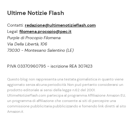
Ultime Notizie Flash
Contatti:
redazione@ultimenotizieflash.com
Legal:
filomena.procopio@pec.it
Purple di Procopio Filomena
Via Della Libertà, 106
73030 - Montesano Salentino (LE)
P.IVA 03370960795 - iscrizione REA 307423
Questo blog non rappresenta una testata giornalistica in quanto viene
aggiornato senza alcuna periodicità. Non puó pertanto considerarsi un
prodotto editoriale ai sensi della legge n.62 del 2001.
UltimeNotizieFlash.com partecipa al programma Affiliazione Amazon EU,
un programma di affiliazione che consente ai siti di percepire una
commissione pubblicitaria pubblicizzando e fornendo link diretti al sito
Amazon.it.