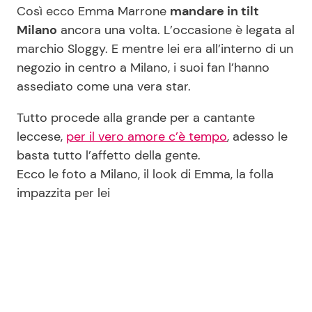
Così ecco Emma Marrone
mandare in tilt
Milano
ancora una volta. L’occasione è legata al
marchio Sloggy. E mentre lei era all’interno di un
Seguici
negozio in centro a Milano, i suoi fan l’hanno
assediato come una vera star.
Tutto procede alla grande per a cantante
Info
leccese,
per il vero amore c’è tempo
, adesso le
basta tutto l’affetto della gente.
Chi siamo
Ecco le foto a Milano, il look di Emma, la folla
Disclaimer e Privacy
impazzita per lei
Redazione
Contattaci
Pubblicità
Privacy Policy