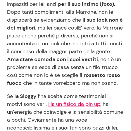
impazziti per lei, anzi
per il suo intimo (foto)
.
Benessere
Cucina e Ricette
Dopo tanti complimenti alla Marrone, non le
dispiacerà se evidenziamo che
il suo look non è
Casa
Consigli di Cucina
dei migliori
, ma lei piace così
E’ vero, la Marrone
piace anche perché p diversa, perché non si
Moda e Style
Dolci
accontenta di un look che incontri a tutti i costi
il consenso della maggor parte della gente.
Mondo Mamma
Le Ricette in TV
Ama stare comoda con i suoi vestiti
, non è un
problema se esce di casa senza un filo trucco
News benessere
Primi Piatti
così come non lo è se sceglie
il rossetto rosso
fuoco
che in tante vorrebbero ma non osano.
Salute
Ricette Facili e Veloci
Se
la Sloggy l
’ha scelta come testimonial i
motivi sono vari.
Ha un fisico da pin up,
ha
Viaggi e Turismo
Ricette Feste
un’energia che coinvolge e la sensibilità comune
a pochi. Ovviamente ha una voce
Festività
Ricette per Bambini
riconoscibilissima e i suoi fan sono pazzi di lei.