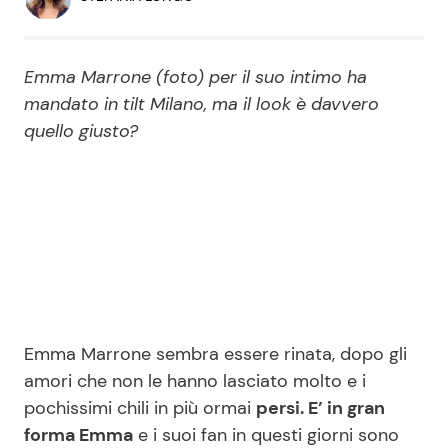
Economia
Fiction e Serie TV
Persone Scomparse
Programmi TV
Emma Marrone (foto) per il suo intimo ha
mandato in tilt Milano, ma il look è davvero
Politica
quello giusto?
Reality e Talent
Soap Opera
ShowBiz
Social News
News Cinema
News dal mondo
Emma Marrone sembra essere rinata, dopo gli
News Musica
amori che non le hanno lasciato molto e i
pochissimi chili in più ormai
persi. E’ in gran
News Spettacolo
forma Emma
e i suoi fan in questi giorni sono