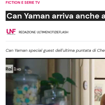
FICTION E SERIE TV
Soap Opera
Can Yaman arriva anche ad 
Social News
Benessere
REDAZIONE ULTIMENOTIZIEFLASH
News dal mondo
Casa
Can Yaman special guest dell'ultima puntata di Che D
Moda e Style
Mondo Mamma
News benessere
Salute
Viaggi e Turismo
Festività