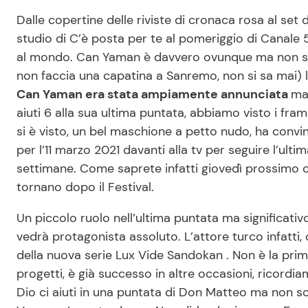
Dalle copertine delle riviste di cronaca rosa al set d
studio di C’è posta per te al pomeriggio di Canale
al mondo. Can Yaman è davvero ovunque ma non si 
non faccia una capatina a Sanremo, non si sa mai) lo
Can Yaman era stata ampiamente annunciata
ma 
aiuti 6 alla sua ultima puntata, abbiamo visto i fr
si è visto, un bel maschione a petto nudo, ha convin
per l’11 marzo 2021 davanti alla tv per seguire l’ult
settimane. Come saprete infatti giovedì prossimo
tornano dopo il Festival.
Un piccolo ruolo nell’ultima puntata ma significativo
vedrà protagonista assoluto. L’attore turco infatti
della nuova serie Lux Vide Sandokan . Non è la prim
progetti, è già successo in altre occasioni, ricor
Dio ci aiuti in una puntata di Don Matteo ma non so