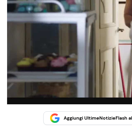
Aggiungi UltimeNotizieFlash al