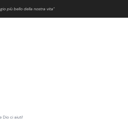
gio più bello della nostra vita”
ShowBiz
News Cinema
News Musica
News Spettacolo
Dio ci aiuti!