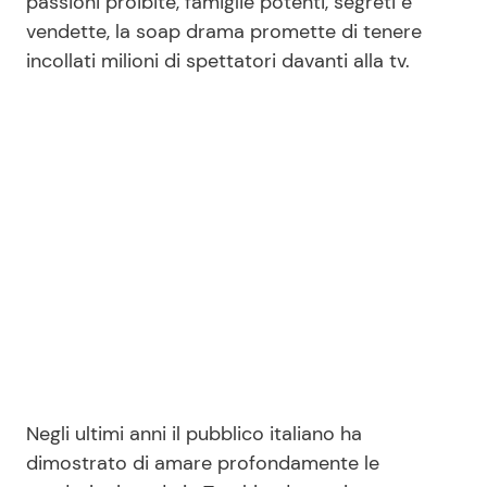
passioni proibite, famiglie potenti, segreti e
vendette, la soap drama promette di tenere
incollati milioni di spettatori davanti alla tv.
Seguici
Info
Chi siamo
Disclaimer e Privacy
Redazione
Contattaci
Pubblicità
Negli ultimi anni il pubblico italiano ha
Privacy Policy
dimostrato di amare profondamente le