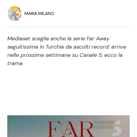
Economia
Fiction e Serie TV
MARIA MILANO
Persone Scomparse
Programmi TV
Mediaset sceglie anche la serie Far Away
Politica
Reality e Talent
seguitissima in Turchia da ascolti record: arriva
nelle prossime settimane su Canale 5, ecco la
Soap Opera
trama
ShowBiz
Social News
News Cinema
News dal mondo
News Musica
News Spettacolo