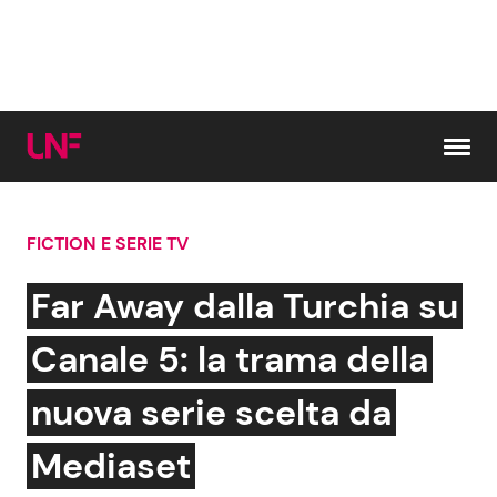
Vai al contenuto
FICTION E SERIE TV
Cerca:
Far Away dalla Turchia su
News e Cronaca
Gossip e TV
Canale 5: la trama della
Attualità Italiana
Bellezze VIP
nuova serie scelta da
Dal Mondo
Coppie VIP
Mediaset