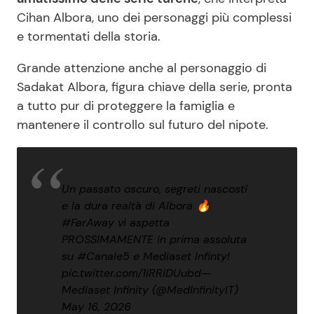
Cihan Albora, uno dei personaggi più complessi
e tormentati della storia.
Grande attenzione anche al personaggio di
Sadakat Albora, figura chiave della serie, pronta
a tutto pur di proteggere la famiglia e
mantenere il controllo sul futuro del nipote.
Un passato oscuro, segreti nascosti
e la dura realtà di Albora 🔥
#FarAway
vi aspetta
PROSSIMAMENTE in prima assoluta
su
#Canale5
e Mediaset Infinty!
pic.twitter.com/1iRRiDUubd
—
Mediaset Infinity (@MedInfinityIT)
May 16, 2026