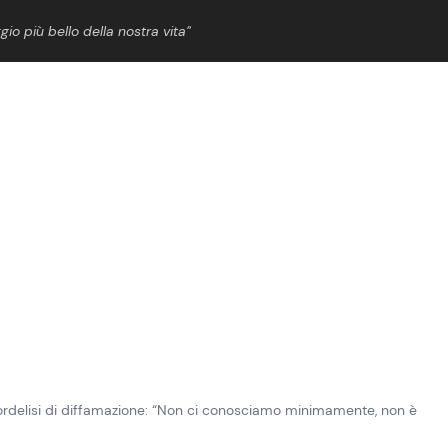
gio più bello della nostra vita”
ShowBiz
News Cinema
News Musica
News Spettacolo
rdelisi di diffamazione: “Non ci conosciamo minimamente, non è