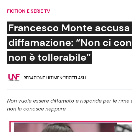
Soap Opera
FICTION E SERIE TV
Francesco Monte accusa A
diffamazione: “Non ci c
Social News
Benessere
non è tollerabile”
News dal mondo
Casa
Moda e Style
Mondo Mamma
REDAZIONE ULTIMENOTIZIEFLASH
News benessere
Salute
Non vuole essere diffamato e risponde per le rime a
non la conosce neppure
Viaggi e Turismo
Festività