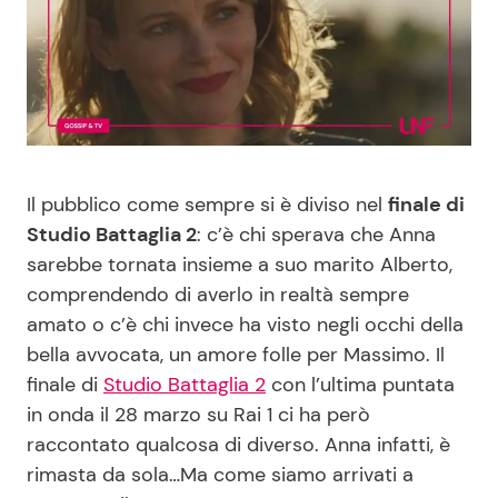
Benessere
Cucina e Ricette
Casa
Consigli di Cucina
Moda e Style
Dolci
Il pubblico come sempre si è diviso nel
finale di
Mondo Mamma
Le Ricette in TV
Studio Battaglia 2
: c’è chi sperava che Anna
sarebbe tornata insieme a suo marito Alberto,
News benessere
Primi Piatti
comprendendo di averlo in realtà sempre
amato o c’è chi invece ha visto negli occhi della
Salute
Ricette Facili e Veloci
bella avvocata, un amore folle per Massimo. Il
finale di
Studio Battaglia 2
con l’ultima puntata
Viaggi e Turismo
Ricette Feste
in onda il 28 marzo su Rai 1 ci ha però
raccontato qualcosa di diverso. Anna infatti, è
Festività
Ricette per Bambini
rimasta da sola…Ma come siamo arrivati a