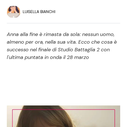
Economia
Fiction e Serie TV
LUISELLA BIANCHI
Persone Scomparse
Programmi TV
Anna alla fine è rimasta da sola: nessun uomo,
Politica
Reality e Talent
almeno per ora, nella sua vita. Ecco che cosa è
successo nel finale di Studio Battaglia 2 con
Soap Opera
l'ultima puntata in onda il 28 marzo
ShowBiz
Social News
News Cinema
News dal mondo
News Musica
News Spettacolo