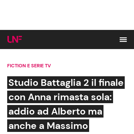
Vai al contenuto
FICTION E SERIE TV
Cerca:
Studio Battaglia 2 il finale
News e Cronaca
Gossip e TV
con Anna rimasta sola:
Attualità Italiana
Bellezze VIP
addio ad Alberto ma
Dal Mondo
Coppie VIP
anche a Massimo