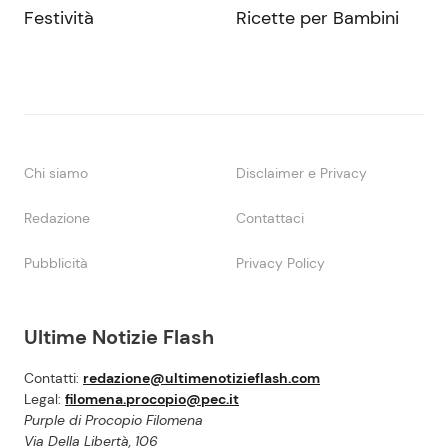
Festività
Ricette per Bambini
Chi siamo
Disclaimer e Privacy
Redazione
Contattaci
Pubblicità
Privacy Policy
Ultime Notizie Flash
Contatti:
redazione@ultimenotizieflash.com
Legal:
filomena.procopio@pec.it
Purple di Procopio Filomena
Via Della Libertà, 106