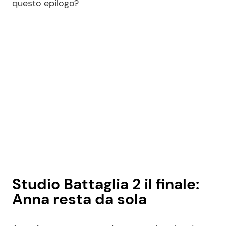
questo epilogo?
Seguici
Info
Chi siamo
Disclaimer e Privacy
Redazione
Contattaci
Studio Battaglia 2 il finale:
Pubblicità
Anna resta da sola
Privacy Policy