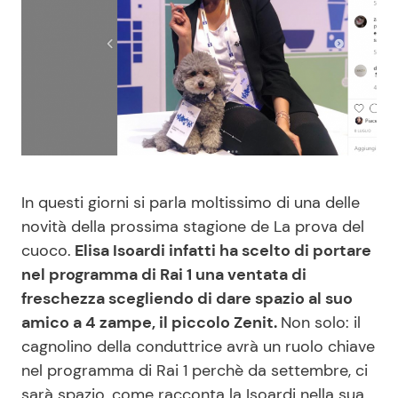
Benessere
Cucina e Ricette
Casa
Consigli di Cucina
Moda e Style
Dolci
Mondo Mamma
Le Ricette in TV
In questi giorni si parla moltissimo di una delle
News benessere
Primi Piatti
novità della prossima stagione de La prova del
cuoco.
Elisa Isoardi infatti ha scelto di portare
nel programma di Rai 1 una ventata di
Salute
Ricette Facili e Veloci
freschezza scegliendo di dare spazio al suo
amico a 4 zampe, il piccolo Zenit.
Non solo: il
Viaggi e Turismo
Ricette Feste
cagnolino della conduttrice avrà un ruolo chiave
nel programma di Rai 1 perchè da settembre, ci
Festività
Ricette per Bambini
sarà spazio, come racconta la Isoardi nella sua