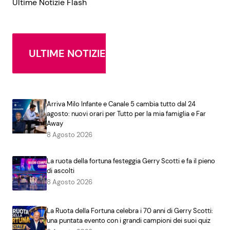
Ultime Notizie Flash
ULTIME NOTIZIE
Arriva Milo Infante e Canale 5 cambia tutto dal 24
agosto: nuovi orari per Tutto per la mia famiglia e Far
Away
8 Agosto 2026
La ruota della fortuna festeggia Gerry Scotti e fa il pieno
di ascolti
8 Agosto 2026
La Ruota della Fortuna celebra i 70 anni di Gerry Scotti:
una puntata evento con i grandi campioni dei suoi quiz