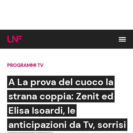
Vai al contenuto
PROGRAMMI TV
Cerca:
A La prova del cuoco la
News e Cronaca
Gossip e TV
strana coppia: Zenit ed
Attualità Italiana
Bellezze VIP
Elisa Isoardi, le
Dal Mondo
Coppie VIP
anticipazioni da Tv, sorrisi