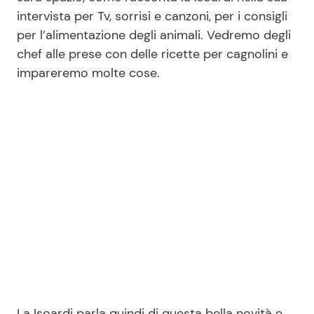
intervista per Tv, sorrisi e canzoni, per i consigli
per l’alimentazione degli animali. Vedremo degli
Seguici
chef alle prese con delle ricette per cagnolini e
impareremo molte cose.
Info
Chi siamo
Disclaimer e Privacy
Redazione
Contattaci
Pubblicità
Privacy Policy
La Isoardi parla quindi di questa bella novità e