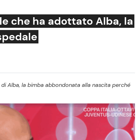
le che ha adottato Alba, la
spedale
Cucina e Ricette
Consigli di Cucina
Dolci
Le Ricette in TV
à di Alba, la bimba abbondonata alla nascita perché
Primi Piatti
Ricette Facili e Veloci
Ricette Feste
Ricette per Bambini