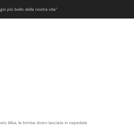
gio più bello della nostra vita”
ShowBiz
News Cinema
News Musica
News Spettacolo
tato Alba, la bimba down lasciata in ospedale