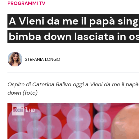
PROGRAMMI TV
Soap Opera
A Vieni da me il papà sing
bimba down lasciata in o
Social News
Benessere
News dal mondo
Casa
STEFANIA LONGO
Moda e Style
Mondo Mamma
Ospite di Caterina Balivo oggi a Vieni da me il pap
down (foto)
News benessere
Salute
Viaggi e Turismo
Festività