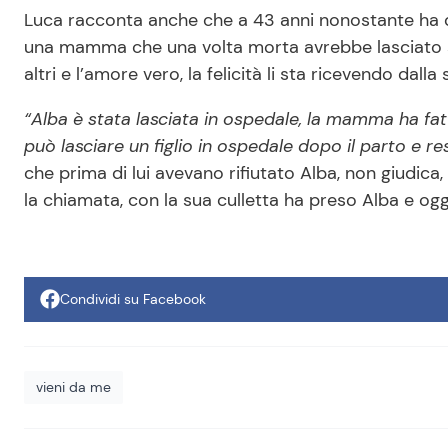
Luca racconta anche che a 43 anni nonostante ha de
una mamma che una volta morta avrebbe lasciato so
altri e l’amore vero, la felicità li sta ricevendo dall
“Alba è stata lasciata in ospedale, la mamma ha fat
può lasciare un figlio in ospedale dopo il parto e r
che prima di lui avevano rifiutato Alba, non giudic
la chiamata, con la sua culletta ha preso Alba e ogg
Condividi su Facebook
vieni da me