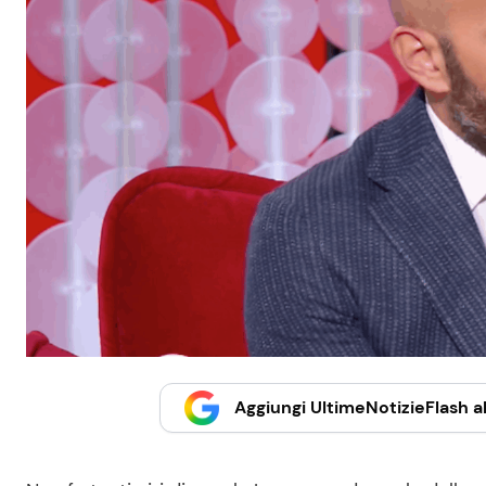
Aggiungi UltimeNotizieFlash al