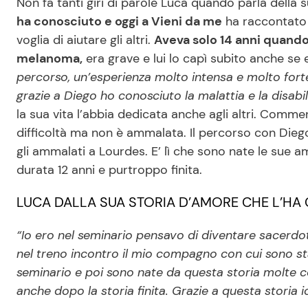
Non fa tanti giri di parole Luca quando parla dell
ha conosciuto e oggi a Vieni da me
ha raccontato 
voglia di aiutare gli altri.
Aveva solo 14 anni quando 
melanoma,
era grave e lui lo capì subito anche se
percorso, un’esperienza molto intensa e molto forte
grazie a Diego ho conosciuto la malattia e la disabil
la sua vita l’abbia dedicata anche agli altri. Comm
difficoltà ma non è ammalata. Il percorso con Diego
gli ammalati a Lourdes. E’ lì che sono nate le sue ami
durata 12 anni e purtroppo finita.
LUCA DALLA SUA STORIA D’AMORE CHE L’HA 
“Io ero nel seminario pensavo di diventare sacerdo
nel treno incontro il mio compagno con cui sono stat
seminario e poi sono nate da questa storia molte co
anche dopo la storia finita. Grazie a questa storia 