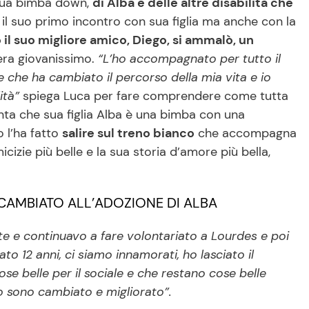
a sua bimba down,
di Alba e delle altre disabilità che
il suo primo incontro con sua figlia ma anche con la
il suo migliore amico, Diego, si ammalò, un
 era giovanissimo.
“L’ho accompagnato per tutto il
 che ha cambiato il percorso della mia vita e io
ità”
spiega Luca per fare comprendere come tutta
enta che sua figlia Alba è una bimba con una
 l’ha fatto
salire sul treno bianco
che accompagna
cizie più belle e la sua storia d’amore più bella,
CAMBIATO ALL’ADOZIONE DI ALBA
te e continuavo a fare volontariato a Lourdes e poi
o 12 anni, ci siamo innamorati, ho lasciato il
se belle per il sociale e che restano cose belle
io sono cambiato e migliorato”.