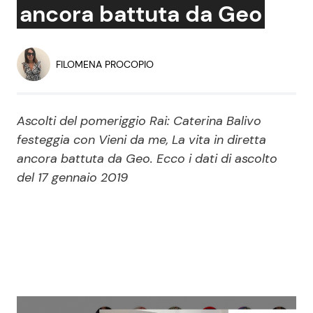
ancora battuta da Geo
Economia
Fiction e Serie TV
Persone Scomparse
Programmi TV
FILOMENA PROCOPIO
Politica
Reality e Talent
Ascolti del pomeriggio Rai: Caterina Balivo
Soap Opera
festeggia con Vieni da me, La vita in diretta
ancora battuta da Geo. Ecco i dati di ascolto
del 17 gennaio 2019
ShowBiz
Social News
News Cinema
News dal mondo
News Musica
News Spettacolo