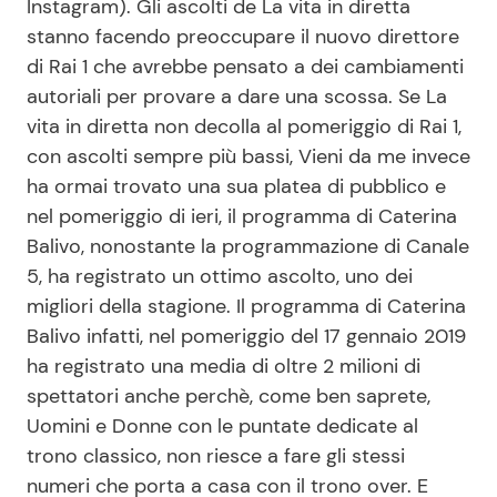
Instagram). Gli ascolti de La vita in diretta
stanno facendo preoccupare il nuovo direttore
di Rai 1 che avrebbe pensato a dei cambiamenti
Seguici
autoriali per provare a dare una scossa. Se La
vita in diretta non decolla al pomeriggio di Rai 1,
con ascolti sempre più bassi, Vieni da me invece
ha ormai trovato una sua platea di pubblico e
Info
nel pomeriggio di ieri, il programma di Caterina
Balivo, nonostante la programmazione di Canale
Chi siamo
5, ha registrato un ottimo ascolto, uno dei
Disclaimer e Privacy
migliori della stagione. Il programma di Caterina
Redazione
Balivo infatti, nel pomeriggio del 17 gennaio 2019
ha registrato una media di oltre 2 milioni di
Contattaci
spettatori anche perchè, come ben saprete,
Pubblicità
Uomini e Donne con le puntate dedicate al
Privacy Policy
trono classico, non riesce a fare gli stessi
numeri che porta a casa con il trono over. E