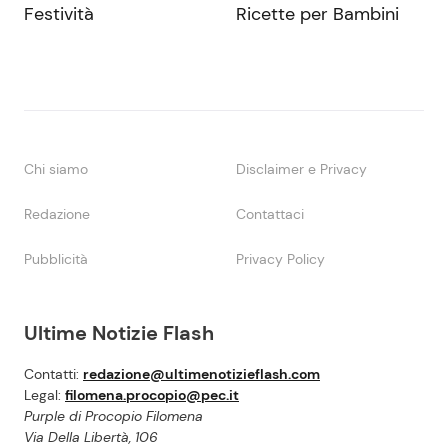
Festività
Ricette per Bambini
Chi siamo
Disclaimer e Privacy
Redazione
Contattaci
Pubblicità
Privacy Policy
Ultime Notizie Flash
Contatti:
redazione@ultimenotizieflash.com
Legal:
filomena.procopio@pec.it
Purple di Procopio Filomena
Via Della Libertà, 106