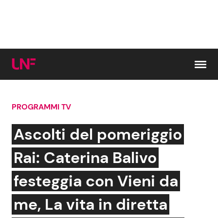
Vai al contenuto
PROGRAMMI TV
Cerca:
Ascolti del pomeriggio
News e Cronaca
Gossip e TV
Rai: Caterina Balivo
Attualità Italiana
Bellezze VIP
festeggia con Vieni da
Dal Mondo
Coppie VIP
me, La vita in diretta