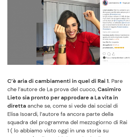
Benessere
Cucina e Ricette
Casa
Consigli di Cucina
Moda e Style
Dolci
Mondo Mamma
Le Ricette in TV
News benessere
Primi Piatti
C’è aria di cambiamenti in quel di Rai 1
. Pare
che l’autore de La prova del cuoco,
Casimiro
Salute
Ricette Facili e Veloci
Lieto sia pronto per approdare a La vita in
diretta
anche se, come si vede dai social di
Viaggi e Turismo
Ricette Feste
Elisa Isoardi, l’autore fa ancora parte della
squadra del programma del mezzogiorno di Rai
Festività
Ricette per Bambini
1 ( lo abbiamo visto oggi in una storia su