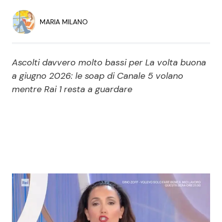
Economia
Fiction e Serie TV
MARIA MILANO
Persone Scomparse
Programmi TV
Ascolti davvero molto bassi per La volta buona
Politica
Reality e Talent
a giugno 2026: le soap di Canale 5 volano
mentre Rai 1 resta a guardare
Soap Opera
ShowBiz
Social News
News Cinema
News dal mondo
News Musica
News Spettacolo