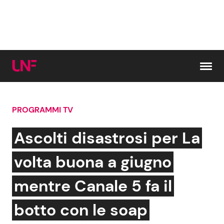
Vai al contenuto
PROGRAMMI TV
Cerca:
Ascolti disastrosi per La
News e Cronaca
Gossip e TV
volta buona a giugno
Attualità Italiana
Bellezze VIP
mentre Canale 5 fa il
Dal Mondo
Coppie VIP
botto con le soap