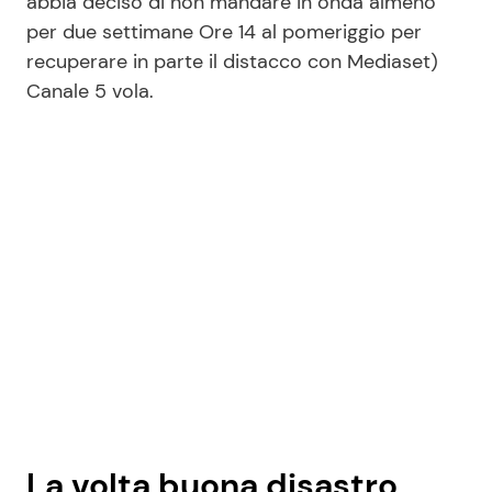
abbia deciso di non mandare in onda almeno
per due settimane Ore 14 al pomeriggio per
recuperare in parte il distacco con Mediaset)
Seguici
Canale 5 vola.
Info
Chi siamo
Disclaimer e Privacy
Redazione
Contattaci
Pubblicità
Privacy Policy
La volta buona disastro