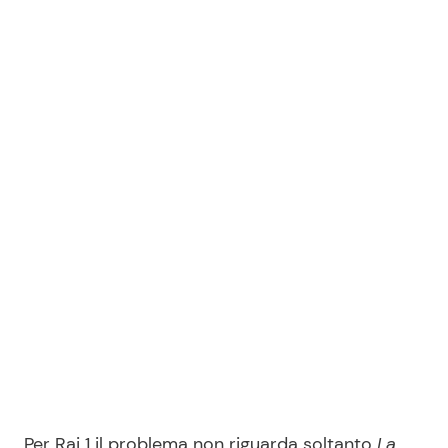
Per Rai 1 il problema non riguarda soltanto
La