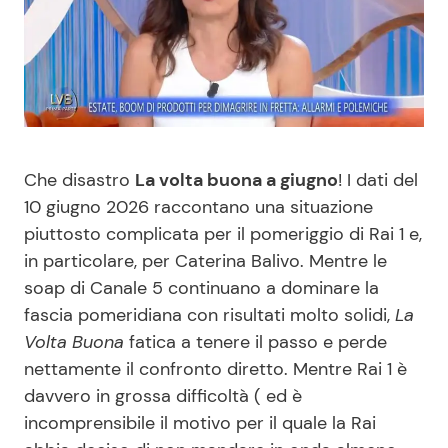
Benessere
Cucina e Ricette
Casa
Consigli di Cucina
Moda e Style
Dolci
Che disastro
La volta buona a giugno
! I dati del
Mondo Mamma
Le Ricette in TV
10 giugno 2026 raccontano una situazione
piuttosto complicata per il pomeriggio di Rai 1 e,
News benessere
Primi Piatti
in particolare, per Caterina Balivo. Mentre le
soap di Canale 5 continuano a dominare la
Salute
Ricette Facili e Veloci
fascia pomeridiana con risultati molto solidi,
La
Volta Buona
fatica a tenere il passo e perde
Viaggi e Turismo
Ricette Feste
nettamente il confronto diretto. Mentre Rai 1 è
davvero in grossa difficoltà ( ed è
incomprensibile il motivo per il quale la Rai
Festività
Ricette per Bambini