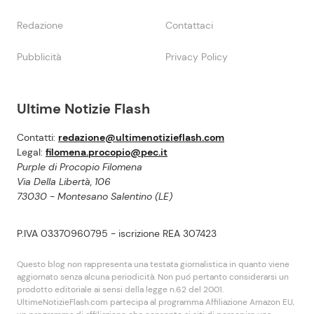
Redazione
Contattaci
Pubblicità
Privacy Policy
Ultime Notizie Flash
Contatti:
redazione@ultimenotizieflash.com
Legal:
filomena.procopio@pec.it
Purple di Procopio Filomena
Via Della Libertà, 106
73030 - Montesano Salentino (LE)
P.IVA 03370960795 - iscrizione REA 307423
Questo blog non rappresenta una testata giornalistica in quanto viene
aggiornato senza alcuna periodicità. Non puó pertanto considerarsi un
prodotto editoriale ai sensi della legge n.62 del 2001.
UltimeNotizieFlash.com partecipa al programma Affiliazione Amazon EU,