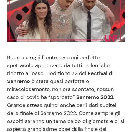
Benessere
Cucina e Ricette
Casa
Consigli di Cucina
Moda e Style
Dolci
Boom su ogni fronte: canzoni perfette,
Mondo Mamma
Le Ricette in TV
spettacolo apprezzato da tutti, polemiche
ridotte all’osso. L’edizione 72 del
Festival di
News benessere
Primi Piatti
Sanremo
è stata quasi perfetta e
miracolosamente, non era scontato, nessun
Salute
Ricette Facili e Veloci
caso di covid ha “sporcato”
Sanremo 2022
.
Grande attesa quindi anche per i dati auditel
Viaggi e Turismo
Ricette Feste
della finale di Sanremo 2022. Come sempre gli
ascolti saranno un tema caldo di giornata e ci si
Festività
Ricette per Bambini
aspetta grandissime cose dalla finale del