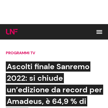
Vai al contenuto
PROGRAMMI TV
Cerca:
Ascolti finale Sanremo
News e Cronaca
Gossip e TV
2022: si chiude
Attualità Italiana
Bellezze VIP
un’edizione da record per
Dal Mondo
Coppie VIP
Amadeus, è 64,9 % di