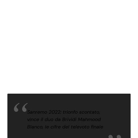
Sanremo 2022: trionfo scontato,
vince il duo da Brividi Mahmood
Blanco, le cifre del televoto finale