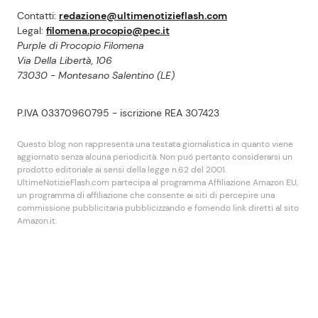
Contatti:
redazione@ultimenotizieflash.com
Legal:
filomena.procopio@pec.it
Purple di Procopio Filomena
Via Della Libertà, 106
73030 - Montesano Salentino (LE)
P.IVA 03370960795 - iscrizione REA 307423
Questo blog non rappresenta una testata giornalistica in quanto viene
aggiornato senza alcuna periodicità. Non puó pertanto considerarsi un
prodotto editoriale ai sensi della legge n.62 del 2001.
UltimeNotizieFlash.com partecipa al programma Affiliazione Amazon EU,
un programma di affiliazione che consente ai siti di percepire una
commissione pubblicitaria pubblicizzando e fornendo link diretti al sito
Amazon.it.