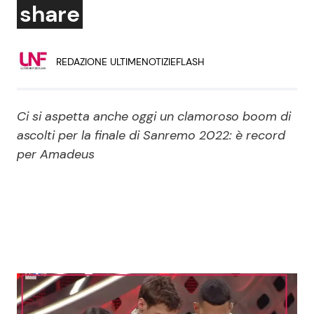
share
Economia
Fiction e Serie TV
Persone Scomparse
Programmi TV
REDAZIONE ULTIMENOTIZIEFLASH
Politica
Reality e Talent
Ci si aspetta anche oggi un clamoroso boom di
Soap Opera
ascolti per la finale di Sanremo 2022: è record
per Amadeus
ShowBiz
Social News
News Cinema
News dal mondo
News Musica
News Spettacolo