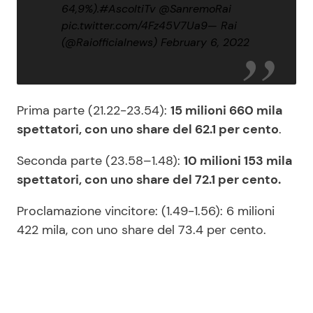
64,9%).
#AscoltiTv
@SanremoRai
pic.twitter.com/4Fz45V7Ua9
— Rai
(@Raiofficialnews)
February 6, 2022
Prima parte (21.22-23.54):
15 milioni 660 mila
spettatori, con uno share del 62.1 per cento
.
Seconda parte (23.58–1.48):
10 milioni 153 mila
spettatori, con uno share del 72.1 per cento.
Proclamazione vincitore: (1.49-1.56): 6 milioni
422 mila, con uno share del 73.4 per cento.