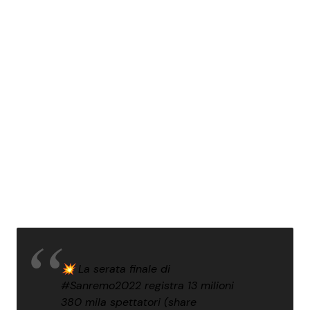
💥 La serata finale di
#Sanremo2022
registra 13 milioni
380 mila spettatori (share