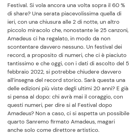
Festival. Si vola ancora una volta sopra il 60 %
di share? Una serata piacevolissima quella di
ieri, con una chiusura alle 2 di notte, un altro
Seguici
piccolo miracolo che, nonostante le 25 canzoni,
Amadeus ci ha regalato, in modo da non
scontentare davvero nessuno. Un festival dei
record, a proposito di numeri, che ci è piaciuto
Info
tantissimo e che oggi, con i dati di ascolto del 5
Chi siamo
febbraio 2022, si potrebbe chiudere davvero
all’insegna del record storico. Sarà questa una
Disclaimer e Privacy
delle edizioni più viste degli ultimi 20 anni? E già
Redazione
si pensa al dopo: chi avrà mai il coraggio, con
Contattaci
questi numeri, per dire si al Festival dopo
Amadeus? Non a caso, ci si aspetta un possibile
Pubblicità
quarto Sanremo firmato Amadeus, magari
Privacy Policy
anche solo come direttore artistico.