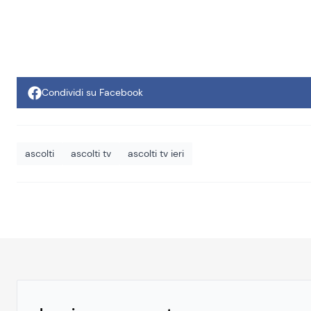
Condividi su Facebook
ascolti
ascolti tv
ascolti tv ieri