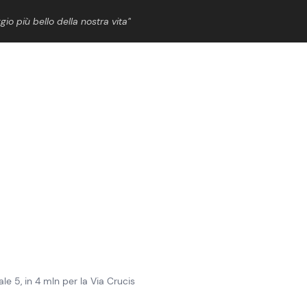
gio più bello della nostra vita”
ShowBiz
News Cinema
News Musica
News Spettacolo
le 5, in 4 mln per la Via Crucis