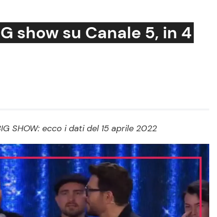
IG show su Canale 5, in 4
Cucina e Ricette
Consigli di Cucina
Dolci
Le Ricette in TV
IG SHOW: ecco i dati del 15 aprile 2022
Primi Piatti
Ricette Facili e Veloci
Ricette Feste
Ricette per Bambini