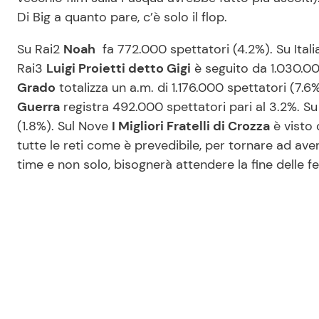
Di Big a quanto pare, c’è solo il flop.
Su Rai2
Noah
fa 772.000 spettatori (4.2%). Su Itali
Rai3
Luigi Proietti detto Gigi
è seguito da 1.030.00
Grado
totalizza un a.m. di 1.176.000 spettatori (7.6
Guerra
registra 492.000 spettatori pari al 3.2%. S
(1.8%). Sul Nove
I Migliori Fratelli di Crozza
è visto 
tutte le reti come è prevedibile, per tornare ad avere
time e non solo, bisognerà attendere la fine delle fes