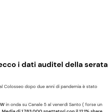
 ecco i dati auditel della serata
a al Colosseo dopo due anni di pandemia è stato
OW
in onda su Canale 5 al venerdì Santo ( forse un
.
Media di 1.783.000 spettatori con il 12.1% share
.