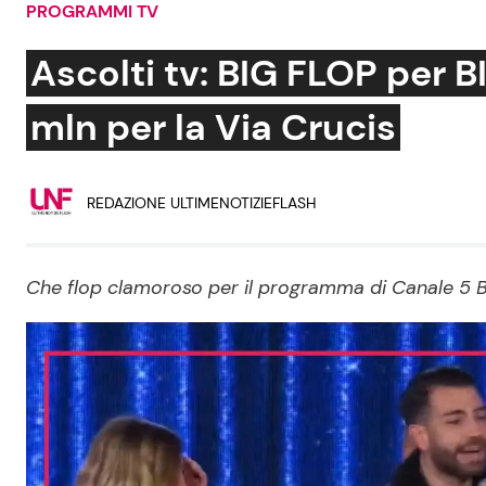
PROGRAMMI TV
Soap Opera
Ascolti tv: BIG FLOP per B
mln per la Via Crucis
Social News
Benessere
REDAZIONE ULTIMENOTIZIEFLASH
News dal mondo
Casa
Moda e Style
Mondo Mamma
Che flop clamoroso per il programma di Canale 5 B
News benessere
Salute
Viaggi e Turismo
Festività