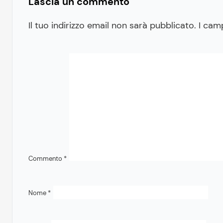
Lascia un commento
Il tuo indirizzo email non sarà pubblicato.
I cam
Commento
*
Nome
*