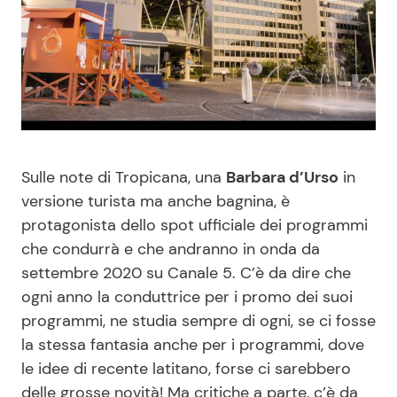
Benessere
Cucina e Ricette
Casa
Consigli di Cucina
Moda e Style
Dolci
Mondo Mamma
Le Ricette in TV
Sulle note di Tropicana, una
Barbara d’Urso
in
versione turista ma anche bagnina, è
protagonista dello spot ufficiale dei programmi
News benessere
Primi Piatti
che condurrà e che andranno in onda da
settembre 2020 su Canale 5. C’è da dire che
Salute
Ricette Facili e Veloci
ogni anno la conduttrice per i promo dei suoi
programmi, ne studia sempre di ogni, se ci fosse
Viaggi e Turismo
Ricette Feste
la stessa fantasia anche per i programmi, dove
le idee di recente latitano, forse ci sarebbero
Festività
Ricette per Bambini
delle grosse novità! Ma critiche a parte, c’è da