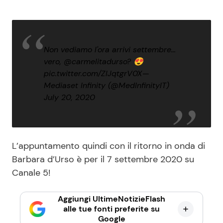
Non vediamo l'ora arrivi settembre…
vero,
@carmelitadurso
? 😍
pic.twitter.com/ZlJqtgrV0X
—
Mediaset Infinity (@MedInfinityIT)
July 20, 2020
L’appuntamento quindi con il ritorno in onda di
Barbara d’Urso è per il 7 settembre 2020 su
Canale 5!
Aggiungi UltimeNotizieFlash
alle tue fonti preferite su
Google