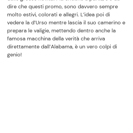
dire che questi promo, sono davvero sempre
molto estivi, colorati e allegri. L’idea poi di
Seguici
vedere la d’Urso mentre lascia il suo camerino e
prepara le valigie, mettendo dentro anche la
famosa macchina della verità che arriva
direttamente dall’Alabama, è un vero colpi di
Info
genio!
Chi siamo
Disclaimer e Privacy
Redazione
Contattaci
Pubblicità
Privacy Policy