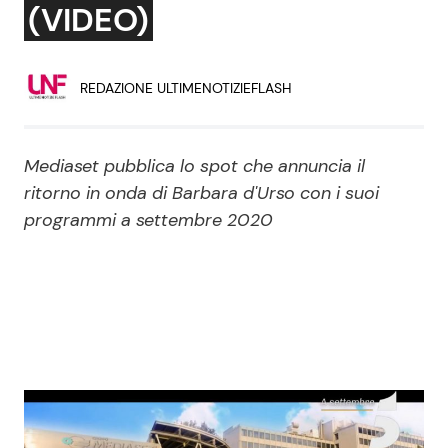
(VIDEO)
Economia
Fiction e Serie TV
Persone Scomparse
Programmi TV
REDAZIONE ULTIMENOTIZIEFLASH
Politica
Reality e Talent
Mediaset pubblica lo spot che annuncia il
Soap Opera
ritorno in onda di Barbara d'Urso con i suoi
programmi a settembre 2020
ShowBiz
Social News
News Cinema
News dal mondo
News Musica
News Spettacolo