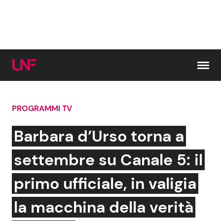
Vai al contenuto
PROGRAMMI TV
Cerca:
Barbara d’Urso torna a
News e Cronaca
Gossip e TV
settembre su Canale 5: il
Attualità Italiana
Bellezze VIP
primo ufficiale, in valigia
Dal Mondo
Coppie VIP
la macchina della verità