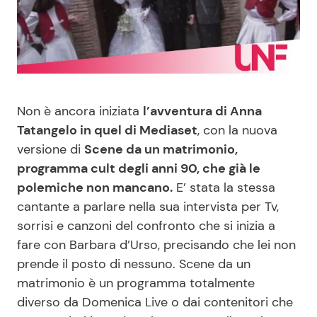
Benessere
Cucina e Ricette
Casa
Consigli di Cucina
Moda e Style
Dolci
Non è ancora iniziata
l’avventura di Anna
Tatangelo in quel di Mediaset
, con la nuova
Mondo Mamma
Le Ricette in TV
versione di
Scene da un matrimonio,
programma cult degli anni 90, che già le
News benessere
Primi Piatti
polemiche non mancano.
E’ stata la stessa
cantante a parlare nella sua intervista per Tv,
Salute
Ricette Facili e Veloci
sorrisi e canzoni del confronto che si inizia a
fare con Barbara d’Urso, precisando che lei non
Viaggi e Turismo
Ricette Feste
prende il posto di nessuno. Scene da un
matrimonio è un programma totalmente
Festività
Ricette per Bambini
diverso da Domenica Live o dai contenitori che