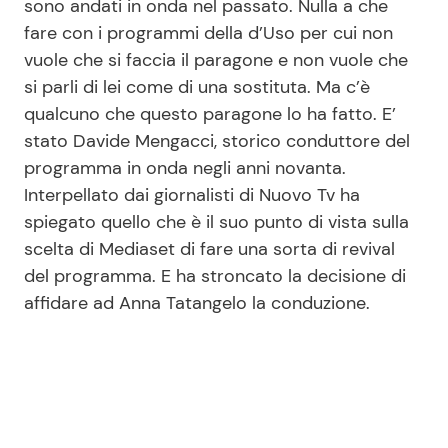
sono andati in onda nel passato. Nulla a che
fare con i programmi della d’Uso per cui non
vuole che si faccia il paragone e non vuole che
Seguici
si parli di lei come di una sostituta. Ma c’è
qualcuno che questo paragone lo ha fatto. E’
stato Davide Mengacci, storico conduttore del
programma in onda negli anni novanta.
Info
Interpellato dai giornalisti di Nuovo Tv ha
spiegato quello che è il suo punto di vista sulla
Chi siamo
scelta di Mediaset di fare una sorta di revival
Disclaimer e Privacy
del programma. E ha stroncato la decisione di
Redazione
affidare ad Anna Tatangelo la conduzione.
Contattaci
Pubblicità
Privacy Policy