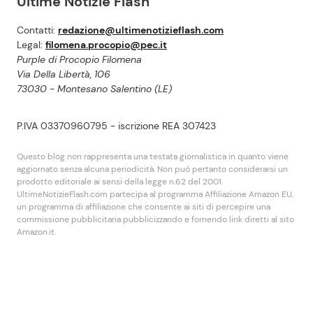
Ultime Notizie Flash
Contatti:
redazione@ultimenotizieflash.com
Legal:
filomena.procopio@pec.it
Purple di Procopio Filomena
Via Della Libertà, 106
73030 - Montesano Salentino (LE)
P.IVA 03370960795 - iscrizione REA 307423
Questo blog non rappresenta una testata giornalistica in quanto viene
aggiornato senza alcuna periodicità. Non puó pertanto considerarsi un
prodotto editoriale ai sensi della legge n.62 del 2001.
UltimeNotizieFlash.com partecipa al programma Affiliazione Amazon EU,
un programma di affiliazione che consente ai siti di percepire una
commissione pubblicitaria pubblicizzando e fornendo link diretti al sito
Amazon.it.