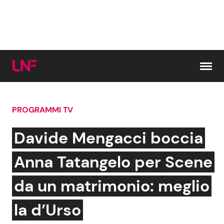
Vai al contenuto
PROGRAMMI TV
Cerca:
Davide Mengacci boccia
News e Cronaca
Gossip e TV
Anna Tatangelo per Scene
Attualità Italiana
Bellezze VIP
da un matrimonio: meglio
Dal Mondo
Coppie VIP
la d’Urso