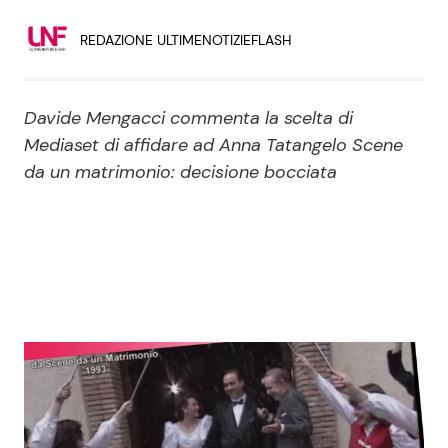
Economia
Fiction e Serie TV
REDAZIONE ULTIMENOTIZIEFLASH
Persone Scomparse
Programmi TV
Davide Mengacci commenta la scelta di
Politica
Reality e Talent
Mediaset di affidare ad Anna Tatangelo Scene
da un matrimonio: decisione bocciata
Soap Opera
ShowBiz
Social News
News Cinema
News dal mondo
News Musica
News Spettacolo