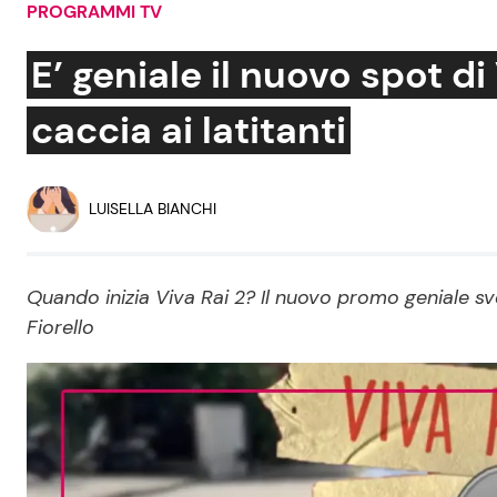
PROGRAMMI TV
Soap Opera
E’ geniale il nuovo spot di 
caccia ai latitanti
Social News
Benessere
News dal mondo
Casa
LUISELLA BIANCHI
Moda e Style
Mondo Mamma
Quando inizia Viva Rai 2? Il nuovo promo geniale s
Fiorello
News benessere
Salute
Viaggi e Turismo
Festività