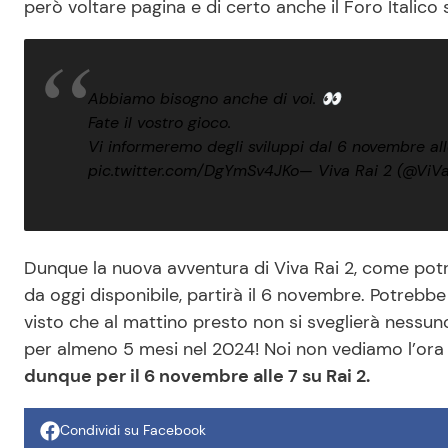
però voltare pagina e di certo anche il Foro Italico sa
Abbiamo bisogno anche di voi. 👀
Fate il vostro gioco.
Vi informeremo degli sviluppi dal 6 novembre al
pic.twitter.com/DgYmSv4JKo
— Viva Rai 2 (@ViV
Dunque la nuova avventura di Viva Rai 2, come pot
da oggi disponibile, partirà il 6 novembre. Potrebbe 
visto che al mattino presto non si sveglierà nessuno
per almeno 5 mesi nel 2024! Noi non vediamo l’ora d
dunque per il 6 novembre alle 7 su Rai 2.
Condividi su Facebook