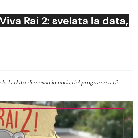
Viva Rai 2: svelata la data,
Cucina e Ricette
Consigli di Cucina
Dolci
Le Ricette in TV
vela la data di messa in onda del programma di
Primi Piatti
Ricette Facili e Veloci
Ricette Feste
Ricette per Bambini