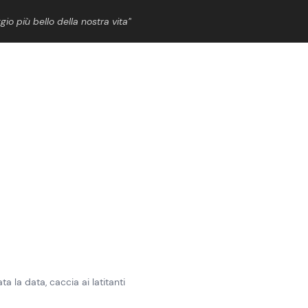
gio più bello della nostra vita”
ShowBiz
News Cinema
News Musica
News Spettacolo
ta la data, caccia ai latitanti