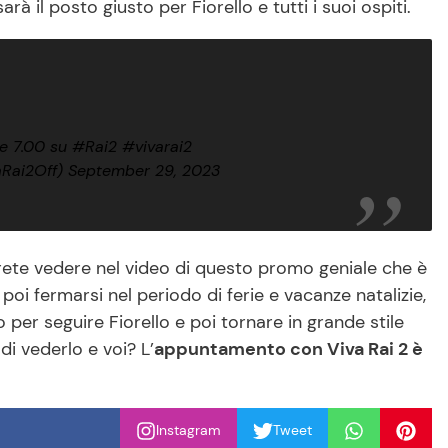
rà il posto giusto per Fiorello e tutti i suoi ospiti.
le 7.00 su
#Rai2
#vivarai2
aRai2Off)
September 29, 2023
rete vedere nel video di questo promo geniale che è
poi fermarsi nel periodo di ferie e vacanze natalizie,
 per seguire Fiorello e poi tornare in grande stile
i vederlo e voi? L’
appuntamento con Viva Rai 2 è
Instagram
Tweet