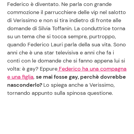
Federico è diventato. Ne parla con grande
commozione il parrucchiere delle vip nel salotto
di Verissimo e non si tira indietro di fronte alle
Seguici
domande di Silvia Toffanin. La conduttrice torna
su un tema che si tocca sempre, purtroppo,
quando Federico Lauri parla della sua vita. Sono
anni che è una star televisiva e anni che fa i
Info
conti con le domande che si fanno appena lui si
Chi siamo
volta: è gay? Eppure
Federico ha una compagna
e una figlia
,
se mai fosse gay, perchè dovrebbe
Disclaimer e Privacy
nasconderlo?
Lo spiega anche a Verissimo,
Redazione
tornando appunto sulla spinosa questione.
Contattaci
Pubblicità
Privacy Policy