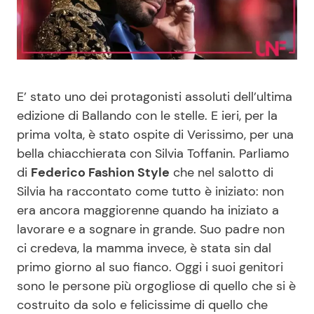
Benessere
Cucina e Ricette
Casa
Consigli di Cucina
E’ stato uno dei protagonisti assoluti dell’ultima
Moda e Style
Dolci
edizione di Ballando con le stelle. E ieri, per la
prima volta, è stato ospite di Verissimo, per una
Mondo Mamma
Le Ricette in TV
bella chiacchierata con Silvia Toffanin. Parliamo
di
Federico Fashion Style
che nel salotto di
News benessere
Primi Piatti
Silvia ha raccontato come tutto è iniziato: non
era ancora maggiorenne quando ha iniziato a
Salute
Ricette Facili e Veloci
lavorare e a sognare in grande. Suo padre non
ci credeva, la mamma invece, è stata sin dal
Viaggi e Turismo
Ricette Feste
primo giorno al suo fianco. Oggi i suoi genitori
sono le persone più orgogliose di quello che si è
Festività
Ricette per Bambini
costruito da solo e felicissime di quello che