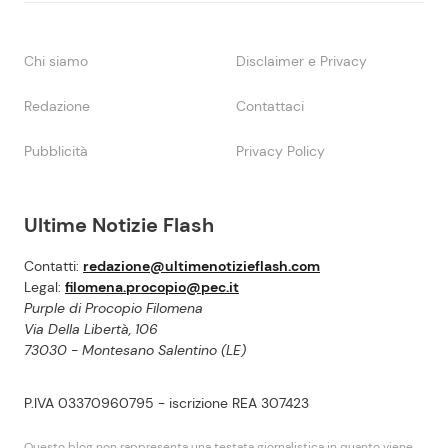
Chi siamo
Disclaimer e Privacy
Redazione
Contattaci
Pubblicità
Privacy Policy
Ultime Notizie Flash
Contatti:
redazione@ultimenotizieflash.com
Legal:
filomena.procopio@pec.it
Purple di Procopio Filomena
Via Della Libertà, 106
73030 - Montesano Salentino (LE)
P.IVA 03370960795 - iscrizione REA 307423
Questo blog non rappresenta una testata giornalistica in quanto viene