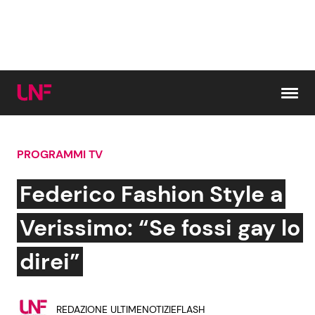
Vai al contenuto
PROGRAMMI TV
Cerca:
Federico Fashion Style a
News e Cronaca
Gossip e TV
Verissimo: “Se fossi gay lo
Attualità Italiana
Bellezze VIP
direi”
Dal Mondo
Coppie VIP
REDAZIONE ULTIMENOTIZIEFLASH