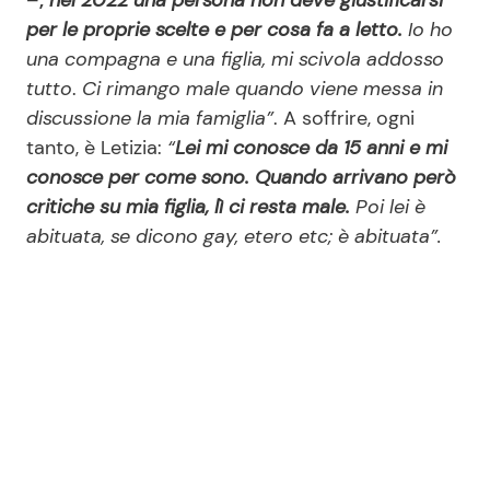
–
,
nel 2022 una persona non deve giustificarsi
per le proprie scelte e per cosa fa a letto.
Io ho
una compagna e una figlia, mi scivola addosso
tutto
.
Ci rimango male quando viene messa in
discussione la mia famiglia”
. A soffrire, ogni
tanto, è Letizia:
“
Lei mi conosce da 15 anni e mi
conosce per come sono. Quando arrivano però
critiche su mia figlia, lì ci resta male.
Poi lei è
abituata, se dicono gay, etero etc; è abituata”.