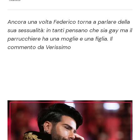
Economia
Fiction e Serie TV
Ancora una volta Federico torna a parlare della
Persone Scomparse
Programmi TV
sua sessualità: in tanti pensano che sia gay ma il
parrucchiere ha una moglie e una figlia. Il
Politica
Reality e Talent
commento da Verissimo
Soap Opera
ShowBiz
Social News
News Cinema
News dal mondo
News Musica
News Spettacolo