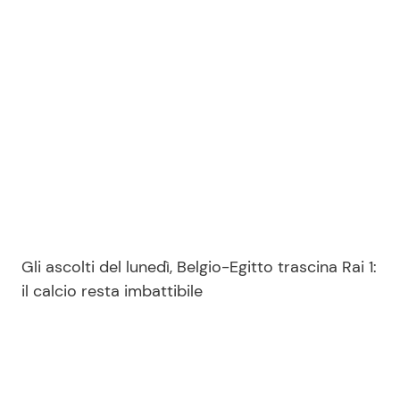
Seguici
Info
Chi siamo
Disclaimer e Privacy
Redazione
Gli ascolti del lunedì, Belgio-Egitto trascina Rai 1:
il calcio resta imbattibile
Contattaci
Pubblicità
Privacy Policy