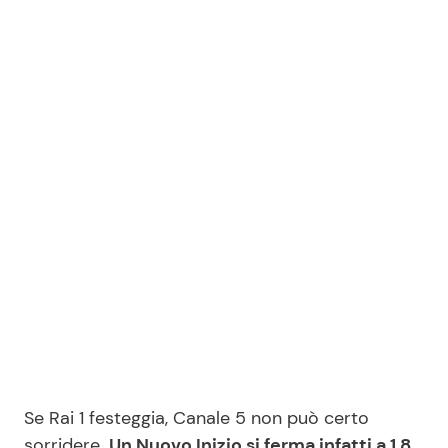
Se Rai 1 festeggia, Canale 5 non può certo
sorridere.
Un Nuovo Inizio si ferma infatti a 1,8