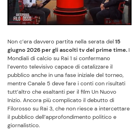
Benessere
Cucina e Ricette
Casa
Consigli di Cucina
Non c’era davvero partita nella serata del
15
Moda e Style
Dolci
giugno 2026 per gli ascolti tv del prime time.
I
Mondiali di calcio su Rai 1 si confermano
Mondo Mamma
Le Ricette in TV
l’evento televisivo capace di catalizzare il
pubblico anche in una fase iniziale del torneo,
News benessere
Primi Piatti
mentre Canale 5 deve fare i conti con risultati
tutt’altro che esaltanti per il film Un Nuovo
Salute
Ricette Facili e Veloci
Inizio. Ancora più complicato il debutto di
Filorosso su Rai 3, che non riesce a intercettare
Viaggi e Turismo
Ricette Feste
il pubblico dell’approfondimento politico e
giornalistico.
Festività
Ricette per Bambini