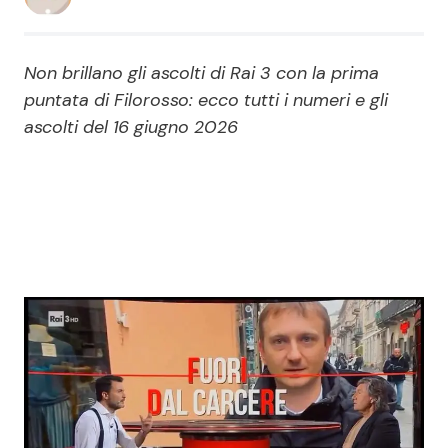
Economia
Fiction e Serie TV
Non brillano gli ascolti di Rai 3 con la prima
Persone Scomparse
Programmi TV
puntata di Filorosso: ecco tutti i numeri e gli
ascolti del 16 giugno 2026
Politica
Reality e Talent
Soap Opera
ShowBiz
Social News
News Cinema
News dal mondo
News Musica
News Spettacolo