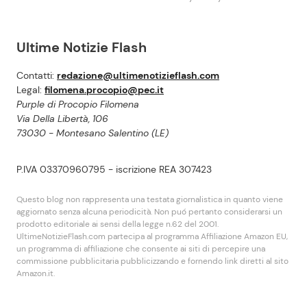
Ultime Notizie Flash
Contatti:
redazione@ultimenotizieflash.com
Legal:
filomena.procopio@pec.it
Purple di Procopio Filomena
Via Della Libertà, 106
73030 - Montesano Salentino (LE)
P.IVA 03370960795 - iscrizione REA 307423
Questo blog non rappresenta una testata giornalistica in quanto viene
aggiornato senza alcuna periodicità. Non puó pertanto considerarsi un
prodotto editoriale ai sensi della legge n.62 del 2001.
UltimeNotizieFlash.com partecipa al programma Affiliazione Amazon EU,
un programma di affiliazione che consente ai siti di percepire una
commissione pubblicitaria pubblicizzando e fornendo link diretti al sito
Amazon.it.