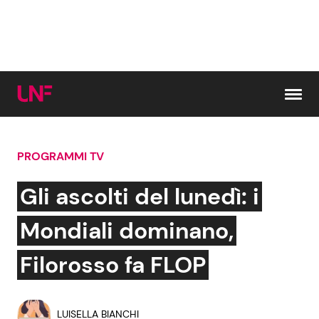
Vai al contenuto
PROGRAMMI TV
Cerca:
Gli ascolti del lunedì: i
News e Cronaca
Gossip e TV
Mondiali dominano,
Attualità Italiana
Bellezze VIP
Filorosso fa FLOP
Dal Mondo
Coppie VIP
LUISELLA BIANCHI