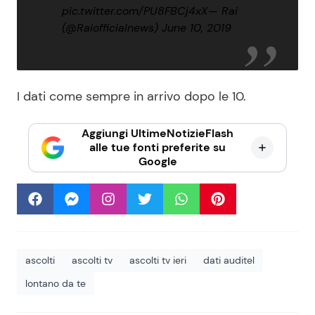
pic.twitter.com/PU8FBCj4xX
— Rai
(@Raiofficialnews)
June 10, 2019
I dati come sempre in arrivo dopo le 10.
Aggiungi UltimeNotizieFlash
alle tue fonti preferite su
Google
ascolti
ascolti tv
ascolti tv ieri
dati auditel
lontano da te