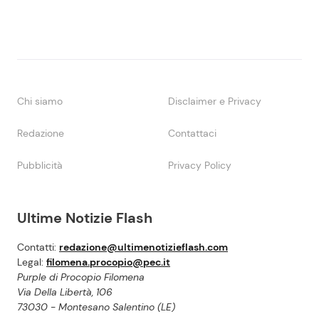
Chi siamo
Disclaimer e Privacy
Redazione
Contattaci
Pubblicità
Privacy Policy
Ultime Notizie Flash
Contatti:
redazione@ultimenotizieflash.com
Legal:
filomena.procopio@pec.it
Purple di Procopio Filomena
Via Della Libertà, 106
73030 - Montesano Salentino (LE)