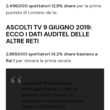
2.496.000 spettatori 12.9% share
per la prima
puntata di Lontano da te.
ASCOLTI TV 9 GIUGNO 2019:
ECCO I DATI AUDITEL DELLE
ALTRE RETI
2.969.000 spettatori 14.2% share bastano a
Rai 1
per vincere la prima serata.
La finale di
#NationsLeague
#PortogalloOlanda
, in onda su
@RaiUno
, sfiora i 3milioni di
spettatori e vince la prima serata
(share 14,2%).
#AscoltiTv