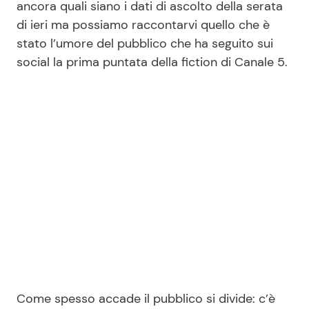
ancora quali siano i dati di ascolto della serata
di ieri ma possiamo raccontarvi quello che è
stato l’umore del pubblico che ha seguito sui
Seguici
social la prima puntata della fiction di Canale 5.
Info
Chi siamo
Disclaimer e Privacy
Redazione
Contattaci
Pubblicità
Privacy Policy
Come spesso accade il pubblico si divide: c’è