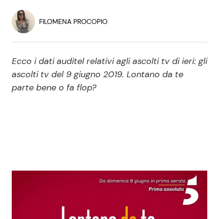
Economia
Fiction e Serie TV
FILOMENA PROCOPIO
Persone Scomparse
Programmi TV
Ecco i dati auditel relativi agli ascolti tv di ieri: gli
Politica
Reality e Talent
ascolti tv del 9 giugno 2019. Lontano da te
parte bene o fa flop?
Soap Opera
ShowBiz
Social News
News Cinema
News dal mondo
News Musica
News Spettacolo