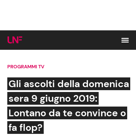
Vai al contenuto
PROGRAMMI TV
Cerca:
Gli ascolti della domenica
News e Cronaca
Gossip e TV
sera 9 giugno 2019:
Attualità Italiana
Bellezze VIP
Lontano da te convince o
Dal Mondo
Coppie VIP
fa flop?