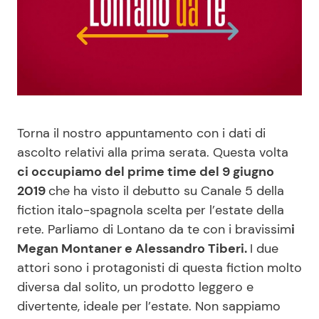
Benessere
Cucina e Ricette
Casa
Consigli di Cucina
Moda e Style
Dolci
Torna il nostro appuntamento con i dati di
Mondo Mamma
Le Ricette in TV
ascolto relativi alla prima serata. Questa volta
ci occupiamo del prime time del 9 giugno
News benessere
Primi Piatti
2019
che ha visto il debutto su Canale 5 della
fiction italo-spagnola scelta per l’estate della
Salute
Ricette Facili e Veloci
rete. Parliamo di Lontano da te con i bravissim
i
Megan Montaner e Alessandro Tiberi.
I due
Viaggi e Turismo
Ricette Feste
attori sono i protagonisti di questa fiction molto
diversa dal solito, un prodotto leggero e
Festività
Ricette per Bambini
divertente, ideale per l’estate. Non sappiamo