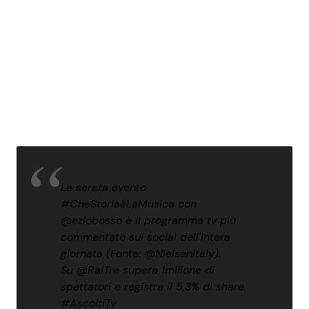
La serata evento
#CheStoriaèLaMusica
con
@eziobosso
è il programma tv più
commentato sui social dell'intera
giornata (Fonte: @NielsenItaly).
Su
@RaiTre
supera 1milione di
spettatori e registra il 5,3% di share.
#AscoltiTv