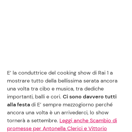
Seguici
Info
Chi siamo
E’ la conduttrice del cooking show di Rai 1 a
Disclaimer e Privacy
mostrare tutto della bellissima serata ancora
Redazione
una volta tra cibo e musica, tra dediche
importanti, balli e cori.
Ci sono davvero tutti
Contattaci
alla festa
di E’ sempre mezzogiorno perché
Pubblicità
ancora una volta è un arrivederci, lo show
Privacy Policy
tornerà a settembre.
Leggi anche Scambio di
promesse per Antonella Clerici e Vittorio