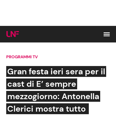
Vai al contenuto
PROGRAMMI TV
Cerca:
Gran festa ieri sera per il
News e Cronaca
Gossip e TV
cast di E’ sempre
Attualità Italiana
Bellezze VIP
mezzogiorno: Antonella
Dal Mondo
Coppie VIP
Clerici mostra tutto