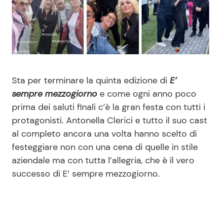
Benessere
Cucina e Ricette
Casa
Consigli di Cucina
Moda e Style
Dolci
Sta per terminare la quinta edizione di
E’
sempre mezzogiorno
e come ogni anno poco
Mondo Mamma
Le Ricette in TV
prima dei saluti finali c’è la gran festa con tutti i
protagonisti. Antonella Clerici e tutto il suo cast
News benessere
Primi Piatti
al completo ancora una volta hanno scelto di
festeggiare non con una cena di quelle in stile
Salute
Ricette Facili e Veloci
aziendale ma con tutta l’allegria, che è il vero
successo di E’ sempre mezzogiorno.
Viaggi e Turismo
Ricette Feste
Festività
Ricette per Bambini