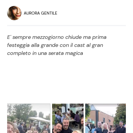
Economia
Fiction e Serie TV
AURORA GENTILE
Persone Scomparse
Programmi TV
E' sempre mezzogiorno chiude ma prima
Politica
Reality e Talent
festeggia alla grande con il cast al gran
completo in una serata magica
Soap Opera
ShowBiz
Social News
News Cinema
News dal mondo
News Musica
News Spettacolo