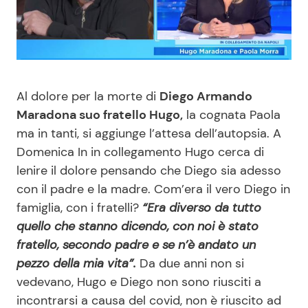
Benessere
Cucina e Ricette
Casa
Consigli di Cucina
Al dolore per la morte di
Diego Armando
Moda e Style
Dolci
Maradona suo fratello Hugo,
la cognata Paola
ma in tanti, si aggiunge l’attesa dell’autopsia. A
Mondo Mamma
Le Ricette in TV
Domenica In in collegamento Hugo cerca di
lenire il dolore pensando che Diego sia adesso
News benessere
Primi Piatti
con il padre e la madre. Com’era il vero Diego in
famiglia, con i fratelli?
“Era diverso da tutto
Salute
Ricette Facili e Veloci
quello che stanno dicendo, con noi è stato
fratello, secondo padre e se n’è andato un
Viaggi e Turismo
Ricette Feste
pezzo della mia vita”.
Da due anni non si
vedevano, Hugo e Diego non sono riusciti a
Festività
Ricette per Bambini
incontrarsi a causa del covid, non è riuscito ad