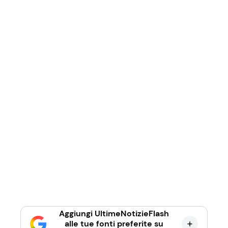
Aggiungi UltimeNotizieFlash
alle tue fonti preferite su