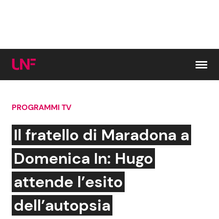
Vai al contenuto
PROGRAMMI TV
Cerca:
Il fratello di Maradona a
News e Cronaca
Gossip e TV
Domenica In: Hugo
Attualità Italiana
Bellezze VIP
attende l’esito
Dal Mondo
Coppie VIP
dell’autopsia