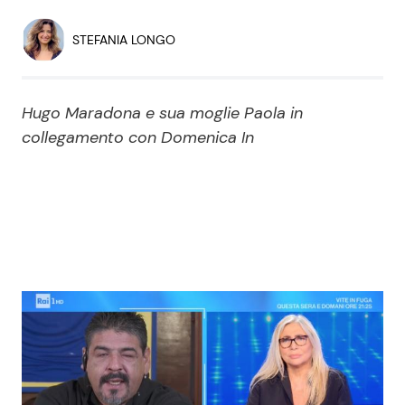
Economia
Fiction e Serie TV
STEFANIA LONGO
Persone Scomparse
Programmi TV
Hugo Maradona e sua moglie Paola in
Politica
Reality e Talent
collegamento con Domenica In
Soap Opera
ShowBiz
Social News
News Cinema
News dal mondo
News Musica
News Spettacolo