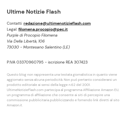
Ultime Notizie Flash
Contatti:
redazione@ultimenotizieflash.com
Legal:
filomena.procopio@pec.it
Purple di Procopio Filomena
Via Della Libertà, 106
73030 - Montesano Salentino (LE)
P.IVA 03370960795 - iscrizione REA 307423
Questo blog non rappresenta una testata giornalistica in quanto viene
aggiornato senza alcuna periodicità. Non puó pertanto considerarsi un
prodotto editoriale ai sensi della legge n.62 del 2001.
UltimeNotizieFlash.com partecipa al programma Affiliazione Amazon EU,
un programma di affiliazione che consente ai siti di percepire una
commissione pubblicitaria pubblicizzando e fornendo link diretti al sito
Amazon.it.