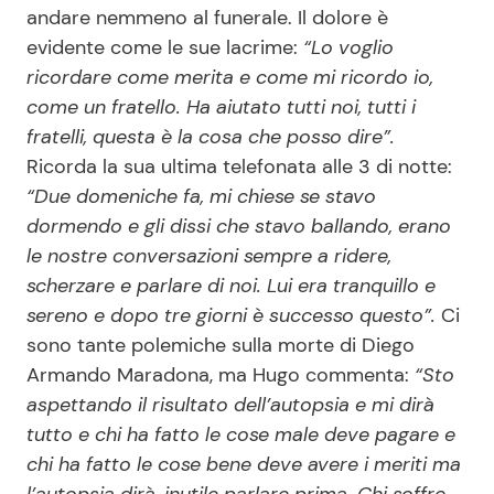
andare nemmeno al funerale. Il dolore è
evidente come le sue lacrime:
“Lo voglio
ricordare come merita e come mi ricordo io,
Seguici
come un fratello. Ha aiutato tutti noi, tutti i
fratelli, questa è la cosa che posso dire”.
Ricorda la sua ultima telefonata alle 3 di notte:
“Due domeniche fa, mi chiese se stavo
Info
dormendo e gli dissi che stavo ballando, erano
Chi siamo
le nostre conversazioni sempre a ridere,
scherzare e parlare di noi. Lui era tranquillo e
Disclaimer e Privacy
sereno e dopo tre giorni è successo questo”.
Ci
Redazione
sono tante polemiche sulla morte di Diego
Contattaci
Armando Maradona, ma Hugo commenta:
“Sto
aspettando il risultato dell’autopsia e mi dirà
Pubblicità
tutto e chi ha fatto le cose male deve pagare e
Privacy Policy
chi ha fatto le cose bene deve avere i meriti ma
l’autopsia dirà, inutile parlare prima. Chi soffre