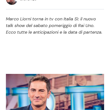
Economia
Fiction e Serie TV
Persone Scomparse
Programmi TV
Marco Liorni torna in tv con Italia Sì: il nuovo
talk show del sabato pomeriggio di Rai Uno.
Politica
Ecco tutte le anticipazioni e la data di partenza.
Reality e Talent
Soap Opera
ShowBiz
Social News
News Cinema
News dal mondo
News Musica
News Spettacolo