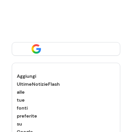
Aggiungi
UltimeNotizieFlash
alle
tue
fonti
preferite
su
Google