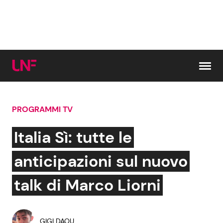
Vai al contenuto
PROGRAMMI TV
Cerca:
Italia Sì: tutte le
News e Cronaca
Gossip e TV
anticipazioni sul nuovo
Attualità Italiana
Bellezze VIP
talk di Marco Liorni
Dal Mondo
Coppie VIP
GIGI DAQU