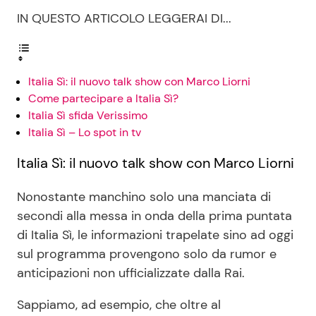
IN QUESTO ARTICOLO LEGGERAI DI...
Seguici
Italia Sì: il nuovo talk show con Marco Liorni
Come partecipare a Italia Sì?
Italia Sì sfida Verissimo
Info
Italia Sì – Lo spot in tv
Chi siamo
Italia Sì: il nuovo talk show con Marco Liorni
Disclaimer e Privacy
Nonostante manchino solo una manciata di
Redazione
secondi alla messa in onda della prima puntata
di Italia Sì, le informazioni trapelate sino ad oggi
Contattaci
sul programma provengono solo da rumor e
Pubblicità
anticipazioni non ufficializzate dalla Rai.
Privacy Policy
Sappiamo, ad esempio, che oltre al