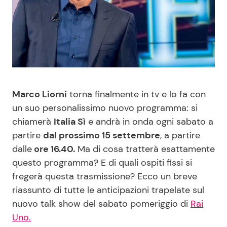
Benessere
Cucina e Ricette
Casa
Consigli di Cucina
Moda e Style
Dolci
Marco Liorni
torna finalmente in tv e lo fa con
Mondo Mamma
Le Ricette in TV
un suo personalissimo nuovo programma: si
chiamerà
Italia Sì
e andrà in onda ogni sabato a
News benessere
Primi Piatti
partire
dal prossimo 15 settembre
, a partire
dalle
ore 16.40.
Ma di cosa tratterà esattamente
Salute
Ricette Facili e Veloci
questo programma? E di quali ospiti fissi si
fregerà questa trasmissione? Ecco un breve
Viaggi e Turismo
Ricette Feste
riassunto di tutte le anticipazioni trapelate sul
nuovo talk show del sabato pomeriggio di
Rai
Festività
Ricette per Bambini
Uno.